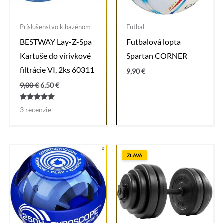
Príslušenstvo k bazénom
Futbal
BESTWAY Lay-Z-Spa
Futbalová lopta
Kartuše do vírivkové
Spartan CORNER
filtrácie VI, 2ks 60311
9,90
€
Pôvodná
Aktuálna
9,00
€
6,50
€
cena
cena
bola:
je:
Hodnotenie
3
recenzie
9,00 €.
6,50 €.
5.00
z 5
ZĽAVA