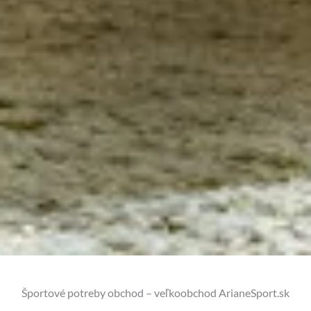
Športové potreby obchod – veľkoobchod ArianeSport.sk