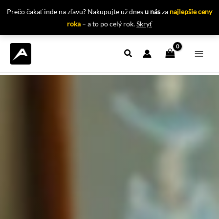
Prečo čakať inde na zľavu? Nakupujte už dnes
u nás
za
najlepšie ceny
roka
– a to po celý rok.
Skryť
Preskočiť
na
obsah