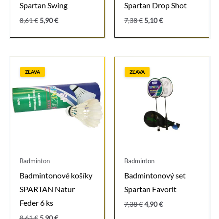
Spartan Swing
Spartan Drop Shot
Pôvodná
Aktuálna
Pôvodná
Aktuálna
8,61
€
5,90
€
7,38
€
5,10
€
cena
cena
cena
cena
bola:
je:
bola:
je:
8,61 €.
5,90 €.
7,38 €.
5,10 €.
ZĽAVA
ZĽAVA
Badminton
Badminton
Badmintonové košíky
Badmintonový set
SPARTAN Natur
Spartan Favorit
Feder 6 ks
Pôvodná
Aktuálna
7,38
€
4,90
€
cena
cena
Pôvodná
Aktuálna
8,61
€
5,90
€