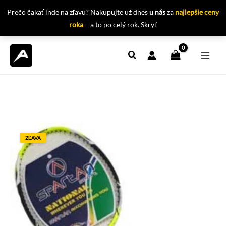
Prečo čakať inde na zľavu? Nakupujte už dnes
u nás
za
najlepšie ceny
roka
– a to po celý rok.
Skryť
Preskočiť
na
obsah
ZĽAVA