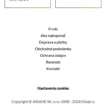
bola:
je:
cena
cena
7,38 €.
4,90 €.
bola:
je:
8,61 €.
5,90 €.
O nás
Ako nakupovať
Doprava a platby
Obchodné podmienky
Ochrana údajov
Recenzie
Kontakt
Nastavenia cookies
Copyright © ARIANE SK, s.r.o. 2008 - 2026 Dizajn a