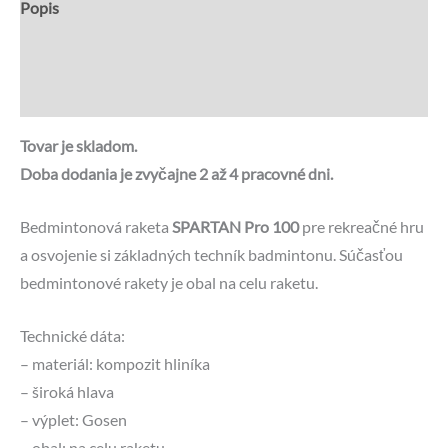
Popis
Recenzie (0)
Otázky a odpovede
Tovar je skladom.
Doba dodania je zvyčajne 2 až 4 pracovné dni.
Bedmintonová raketa
SPARTAN Pro 100
pre rekreačné hru
a osvojenie si základných techník badmintonu. Súčasťou
bedmintonové rakety je obal na celu raketu.
Technické dáta:
– materiál: kompozit hliníka
– široká hlava
– výplet: Gosen
– obal: na celu raketu