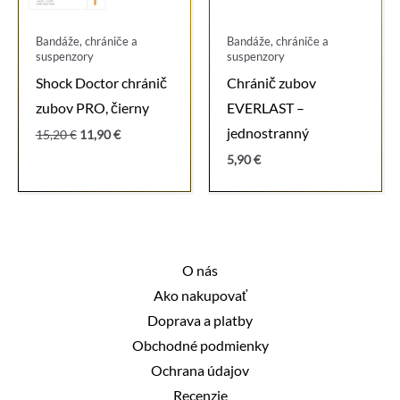
Bandáže, chrániče a
Bandáže, chrániče a
suspenzory
suspenzory
Shock Doctor chránič
Chránič zubov
zubov PRO, čierny
EVERLAST –
jednostranný
Pôvodná
Aktuálna
15,20
€
11,90
€
cena
cena
5,90
€
bola:
je:
15,20 €.
11,90 €.
O nás
Ako nakupovať
Doprava a platby
Obchodné podmienky
Ochrana údajov
Recenzie