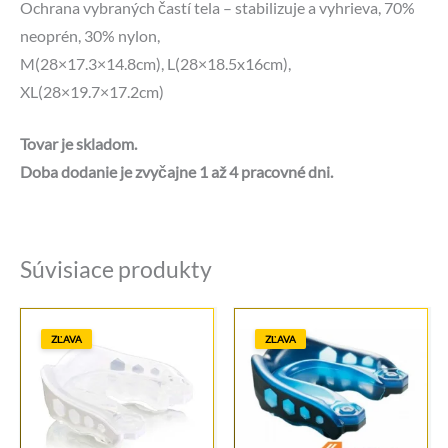
Ochrana vybraných častí tela – stabilizuje a vyhrieva, 70%
neoprén, 30% nylon,
M(28×17.3×14.8cm), L(28×18.5x16cm),
XL(28×19.7×17.2cm)
Tovar je skladom.
Doba dodanie je zvyčajne 1 až 4 pracovné dni.
Súvisiace produkty
ZĽAVA
ZĽAVA