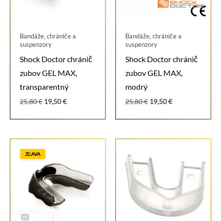
Bandáže, chrániče a
Bandáže, chrániče a
suspenzory
suspenzory
Shock Doctor chránič
Shock Doctor chránič
zubov GEL MAX,
zubov GEL MAX,
transparentný
modrý
Pôvodná
Aktuálna
Pôvodná
Aktuálna
25,80
€
19,50
€
25,80
€
19,50
€
cena
cena
cena
cena
bola:
je:
bola:
je:
25,80 €.
19,50 €.
25,80 €.
19,50 €.
ZĽAVA