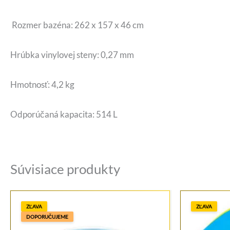
Rozmer bazéna: 262 x 157 x 46 cm
Hrúbka vinylovej steny: 0,27 mm
Hmotnosť: 4,2 kg
Odporúčaná kapacita: 514 L
Súvisiace produkty
ZĽAVA
ZĽAVA
DOPORUČUJEME