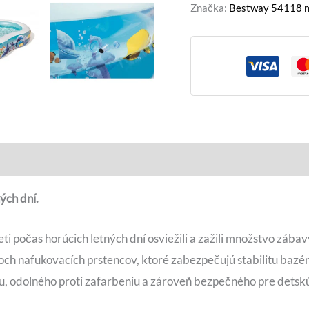
Značka:
Bestway 54118 m
ých dní.
i počas horúcich letných dní osviežili a zažili množstvo zábav
och nafukovacích prstencov, ktoré zabezpečujú stabilitu bazén
u, odolného proti zafarbeniu a zároveň bezpečného pre detsk