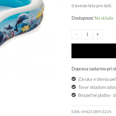
trávenie leta pre deti.
bola:
Dostupnosť
Na sklade
40,59 €
množstvo
Alt
-
+
Bestway
54118
morská
lagúna
Doprava zadarmo pri 
262
Záruka vrátenia peň
x
Tovar skladom odos
157
Bezpečné platby - d
x
46
EAN:
6942138913224
cm