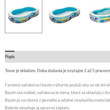
Popis
Recenzie (0)
Otázky a odpovede
Tovar je skladom. Doba dodania je zvyčajne 2 až 5 pracovn
Farebný nafukovací bazén výborne poslúži aby sa nie len det
Bazén má mäkké, nafukovacie steny, ktoré sa skladajú z dv
Bazén je vyrobený z pevného a odolné vinylového materiál
Balenie obsahuje aj opravnú záplatu.