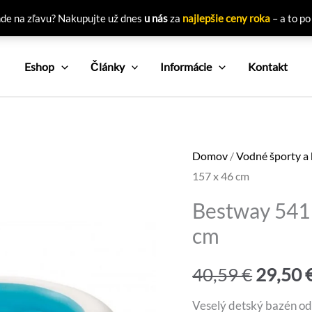
nde na zľavu? Nakupujte už dnes
u nás
za
najlepšie ceny roka
– a to po
Eshop
Články
Informácie
Kontakt
Domov
/
Vodné športy a
157 x 46 cm
Bestway 5411
cm
Pôvod
40,59
€
29,50
cena
Veselý detský bazén od