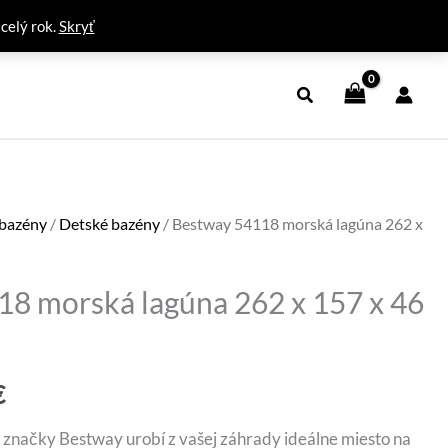
 celý rok.
Skryť
 bazény
/
Detské bazény
/ Bestway 54118 morská lagúna 262 x
8 morská lagúna 262 x 157 x 46
ná
Aktuálna
€
cena
 značky Bestway urobí z vašej záhrady ideálne miesto na