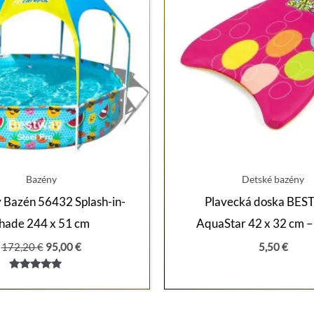
Bazény
Detské bazény
 Bazén 56432 Splash-in-
Plavecká doska BE
hade 244 x 51 cm
AquaStar 42 x 32 cm –
Pôvodná
Aktuálna
172,20
€
95,00
€
5,50
€
cena
cena
bola:
je:
Hodnotenie
172,20 €.
95,00 €.
5.00
z 5