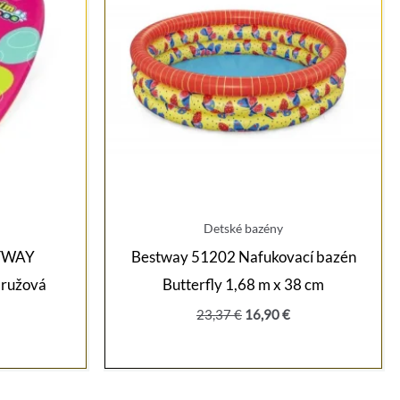
Detské bazény
STWAY
Bestway 51202 Nafukovací bazén
 ružová
Butterfly 1,68 m x 38 cm
Pôvodná
Aktuálna
23,37
€
16,90
€
cena
cena
bola:
je:
23,37 €.
16,90 €.