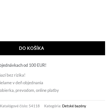
je:
.
29,50 €.
ernative:
DO KOŠÍKA
objednávkach od 100 EUR!
azí bez rizika!
ielame v deň objednania
obierka, prevodom, online platby
Katalógové číslo:
54118
Kategória:
Detské bazény