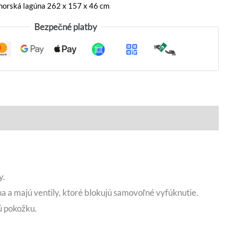
orská lagúna 262 x 157 x 46 cm
Bezpečné platby
y.
a a majú ventily, ktoré blokujú samovoľné vyfúknutie.
ú pokožku.