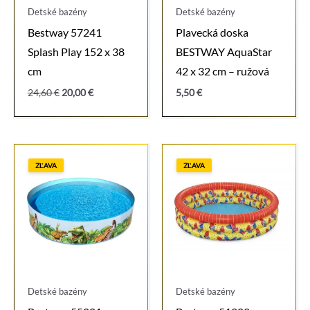
Detské bazény
Detské bazény
Bestway 57241
Plavecká doska
Splash Play 152 x 38
BESTWAY AquaStar
cm
42 x 32 cm – ružová
Pôvodná
Aktuálna
24,60
€
20,00
€
5,50
€
cena
cena
bola:
je:
24,60 €.
20,00 €.
ZĽAVA
ZĽAVA
Detské bazény
Detské bazény