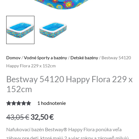
Domov
/
Vodné športy a bazény
/
Detské bazény
/ Bestway 54120
Happy Flora 229 x 152cm
Bestway 54120 Happy Flora 229 x
152cm
1
hodnotenie
Hodnotenie
1
Pôvodná
Aktuálna
5.00
z 5 na
43,05
€
32,50
€
základe
zákazníckej
cena
cena
recenzie
Nafukovací bazén Bestway® Happy Flora ponúka veľa
zábavy pre deti, ktoré majú 2 a viac rokov a zároveň milujú