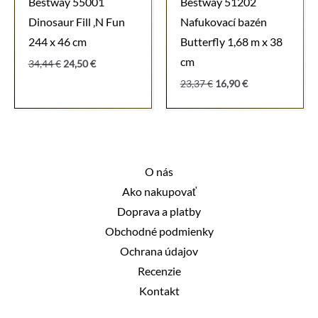
Bestway 55001
Bestway 51202
Dinosaur Fill ‚N Fun
Nafukovací bazén
244 x 46 cm
Butterfly 1,68 m x 38
cm
Pôvodná
Aktuálna
34,44
€
24,50
€
cena
cena
Pôvodná
Aktuálna
23,37
€
16,90
€
bola:
je:
cena
cena
34,44 €.
24,50 €.
bola:
je:
23,37 €.
16,90 €.
O nás
Ako nakupovať
Doprava a platby
Obchodné podmienky
Ochrana údajov
Recenzie
Kontakt