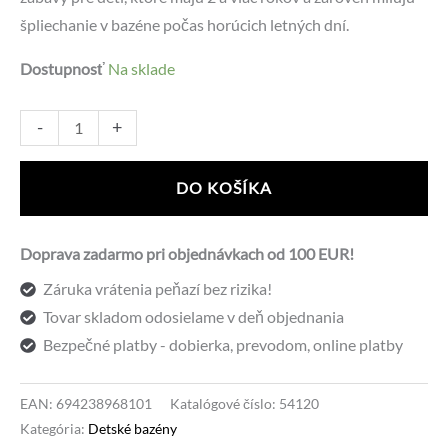
bola:
je:
špliechanie v bazéne počas horúcich letných dní.
43,05 €.
32,50 €.
Dostupnosť
Na sklade
množstvo
Alternative:
-
+
Bestway
54120
DO KOŠÍKA
Happy
Flora
Doprava zadarmo pri objednávkach od 100 EUR!
229
Záruka vrátenia peňazí bez rizika!
x
Tovar skladom odosielame v deň objednania
152cm
Bezpečné platby - dobierka, prevodom, online platby
EAN:
694238968101
Katalógové číslo:
54120
Kategória:
Detské bazény