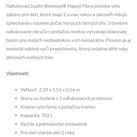
Nafukovací bazén Bestway® Happy Flora ponúka veľa
zábavy pre deti, ktoré majú 2 a viac rokov a zároveň milujú
špliechanie v bazéne počas horúcich letných dní. 3 farebné
nafukovacie obruče s potlačou kvetov vytvárajú dokonalý
bazén pre malých nezbedníkov a ich kamarátov. Plusom je aj
materiál odolný voči prepichnutiu, ktorý zvládne dlhé roky
detských vodných hier.
Vlastnosti:
Veľkosť: 2.29 x 1.52 x 0.56 m
Steny sú zložené z 3 nafukovacích prstencov
Krásne sýte farby s potlačou kvetov
Kapacita: 702 L
Rýchle a jednoduché zostavenie
Pre deti staršie ako 2 roky