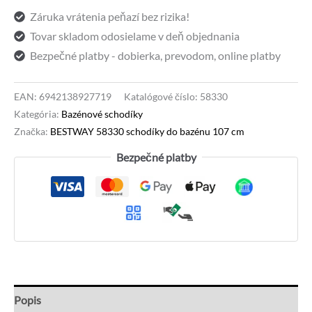
Záruka vrátenia peňazí bez rizika!
107
Tovar skladom odosielame v deň objednania
cm
Bezpečné platby - dobierka, prevodom, online platby
EAN:
6942138927719
Katalógové číslo:
58330
Kategória:
Bazénové schodíky
Značka:
BESTWAY 58330 schodíky do bazénu 107 cm
Bezpečné platby
Popis