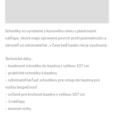
Recenzie (0)
Otázky a odpovede
Schodíky sú vyrobené z kovového rámu s plastovými
nášľapy , ktoré majú upravený povrch proti pošmyknutiu a
zároveň sú odnímateľné , v čase keď bazén nie je využívaný .
Technické dáta :
– bazénové schodíky do bazéna s výškou 107 cm
– praktické schodíky k bazénu
– odnímateľná časť schodíkov pre vstup do bazéna pre
vyššiu bezpečnosť
– určené pre kruhové bazény s výškou 107 cm
– 3 nášľapy
– kovové rúrky