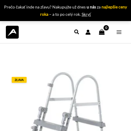
Prečo čakať inde na zľavu? Nakupujte už dnes
u nás
za
najlepšie ceny
roka
– a to po celý rok.
Skryť
Preskočiť
na
obsah
ZĽAVA