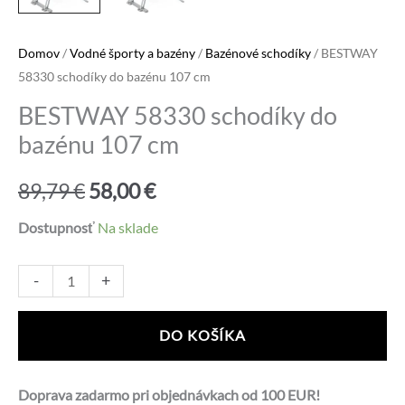
Domov
/
Vodné športy a bazény
/
Bazénové schodíky
/ BESTWAY
58330 schodíky do bazénu 107 cm
BESTWAY 58330 schodíky do
bazénu 107 cm
Pôvodná
Aktuálna
89,79
€
58,00
€
cena
cena
Dostupnosť
Na sklade
bola:
je:
množstvo
Alternative:
-
+
BESTWAY
89,79 €.
58,00 €.
58330
DO KOŠÍKA
schodíky
do
Doprava zadarmo pri objednávkach od 100 EUR!
bazénu