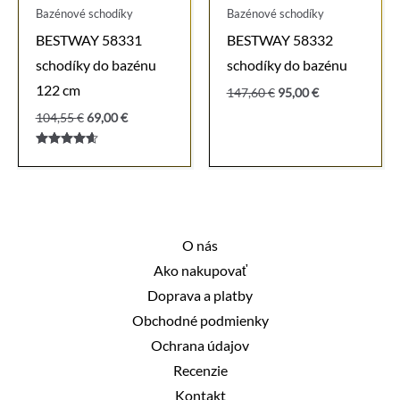
Bazénové schodíky
Bazénové schodíky
BESTWAY 58331
BESTWAY 58332
schodíky do bazénu
schodíky do bazénu
122 cm
Pôvodná
Aktuálna
147,60
€
95,00
€
cena
cena
Pôvodná
Aktuálna
104,55
€
69,00
€
bola:
je:
cena
cena
147,60 €.
95,00 €.
bola:
je:
Hodnotenie
104,55 €.
69,00 €.
4.00
z 5
O nás
Ako nakupovať
Doprava a platby
Obchodné podmienky
Ochrana údajov
Recenzie
Kontakt