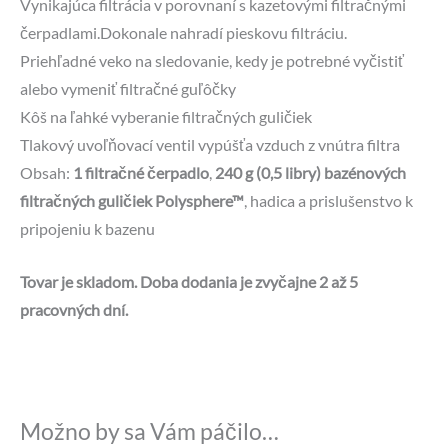
Vynikajúca filtrácia v porovnaní s kazetovými filtračnými
čerpadlami.Dokonale nahradí pieskovu filtráciu.
Priehľadné veko na sledovanie, kedy je potrebné vyčistiť
alebo vymeniť filtračné guľôčky
Kôš na ľahké vyberanie filtračných guličiek
Tlakový uvoľňovací ventil vypúšťa vzduch z vnútra filtra
Obsah:
1 filtračné čerpadlo
,
240 g (0,5 libry) bazénových
filtračných guličiek Polysphere™
, hadica a prislušenstvo k
pripojeniu k bazenu
Tovar je skladom. Doba dodania je zvyčajne 2 až 5
pracovných dní.
Možno by sa Vám páčilo…