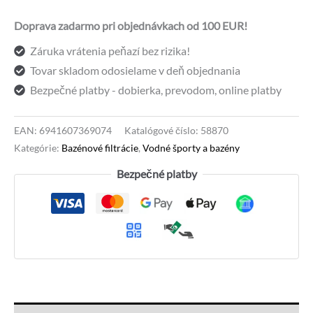
filtračné
Doprava zadarmo pri objednávkach od 100 EUR!
čerpadlo
Záruka vrátenia peňazí bez rizika!
5678
Tovar skladom odosielame v deň objednania
l/h
Bezpečné platby - dobierka, prevodom, online platby
+
Polysphere
filtračné
EAN:
6941607369074
Katalógové číslo:
58870
Kategórie:
Bazénové filtrácie
,
Vodné športy a bazény
guľôčky
v
Bezpečné platby
cene