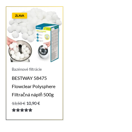
ZĽAVA
Bazénové filtrácie
BESTWAY 58475
Flowclear Polysphere
Filtračná náplň 500g
Pôvodná
Aktuálna
13,50
€
10,90
€
cena
cena
bola:
je:
Hodnotenie
13,50 €.
10,90 €.
5.00
z 5