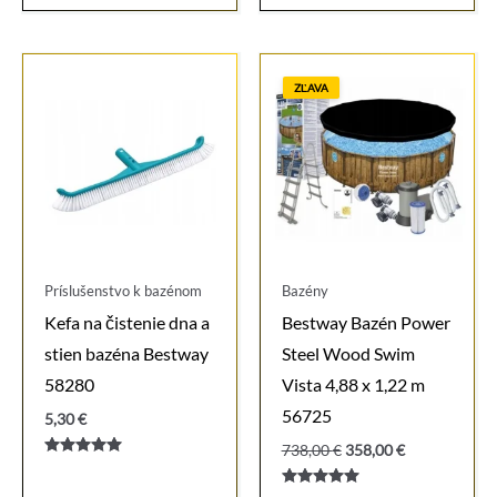
9,00 €.
6,50 €.
5.00
z 5
ZĽAVA
Príslušenstvo k bazénom
Bazény
Kefa na čistenie dna a
Bestway Bazén Power
stien bazéna Bestway
Steel Wood Swim
58280
Vista 4,88 x 1,22 m
56725
5,30
€
Pôvodná
Aktuálna
738,00
€
358,00
€
Hodnotenie
cena
cena
5.00
bola:
je:
z 5