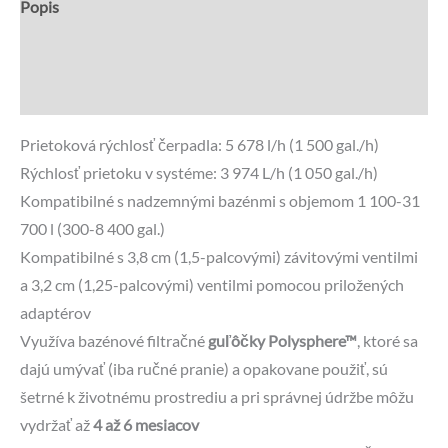
Popis
Recenzie (1)
Otázky a odpovede
Prietoková rýchlosť čerpadla: 5 678 l/h (1 500 gal./h)
Rýchlosť prietoku v systéme: 3 974 L/h (1 050 gal./h)
Kompatibilné s nadzemnými bazénmi s objemom 1 100-31
700 l (300-8 400 gal.)
Kompatibilné s 3,8 cm (1,5-palcovými) závitovými ventilmi
a 3,2 cm (1,25-palcovými) ventilmi pomocou priložených
adaptérov
Využíva bazénové filtračné
guľôčky Polysphere™
, ktoré sa
dajú umývať (iba ručné pranie) a opakovane použiť, sú
šetrné k životnému prostrediu a pri správnej údržbe môžu
vydržať až
4 až 6 mesiacov