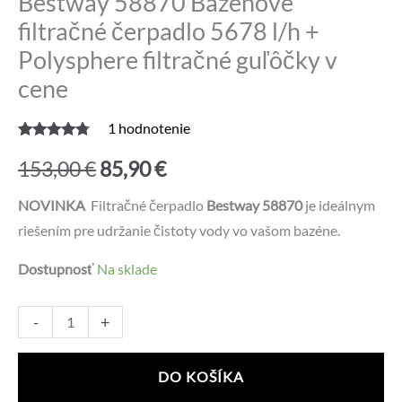
Bestway 58870 Bazénové
filtračné čerpadlo 5678 l/h +
Polysphere filtračné guľôčky v
cene
1
hodnotenie
Hodnotenie
1
Pôvodná
Aktuálna
4.00
z 5 na
153,00
€
85,90
€
základe
zákazníckej
cena
cena
recenzie
NOVINKA
Filtračné čerpadlo
Bestway 58870
je ideálnym
riešením pre udržanie čistoty vody vo vašom bazéne.
bola:
je:
Dostupnosť
Na sklade
153,00 €.
85,90 €.
množstvo
Alternative:
-
+
Bestway
58870
DO KOŠÍKA
Bazénové