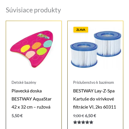
Súvisiace produkty
ZĽAVA
Detské bazény
Príslušenstvo k bazénom
Plavecká doska
BESTWAY Lay-Z-Spa
BESTWAY AquaStar
Kartuše do vírivkové
42 x 32 cm – ružová
filtrácie VI, 2ks 60311
Pôvodná
Aktuálna
5,50
€
9,00
€
6,50
€
cena
cena
bola:
je:
Hodnotenie