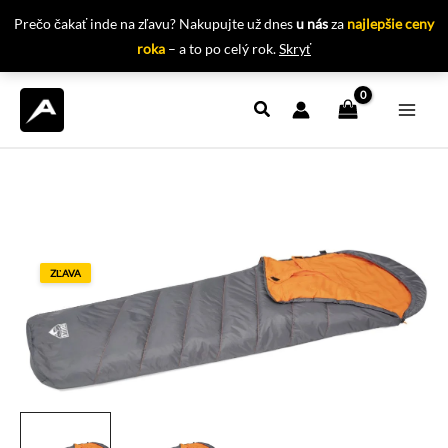
Prečo čakať inde na zľavu? Nakupujte už dnes
u nás
za
najlepšie ceny
roka
– a to po celý rok.
Skryť
Preskočiť
na
obsah
ZĽAVA