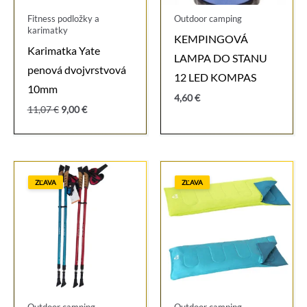
Fitness podložky a
Outdoor camping
karimatky
KEMPINGOVÁ
Karimatka Yate
LAMPA DO STANU
penová dvojvrstvová
12 LED KOMPAS
10mm
4,60
€
Pôvodná
Aktuálna
11,07
€
9,00
€
cena
cena
bola:
je:
11,07 €.
9,00 €.
ZĽAVA
ZĽAVA