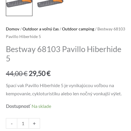
Domov
/
Outdoor a voľný čas
/
Outdoor camping
/ Bestway 68103
Pavillo Hiberhide 5
Bestway 68103 Pavillo Hiberhide
5
Pôvodná
Aktuálna
44,00
€
29,50
€
cena
cena
Spací vak Pavillo Hiberhide 5 je vynikajúcou voľbou na
kempovanie, cykloturistiku alebo len nočný vonkajší výlet.
bola:
je:
Dostupnosť
Na sklade
44,00 €.
29,50 €.
množstvo
Alternative:
-
+
Bestway