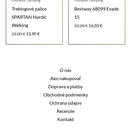
Outdoor camping
Outdoor camping
Trekingové palice
Bestway 68099 Evade
SPARTAN Nordic
15
Walking
Pôvodná
Aktuálna
22,20
€
16,50
€
cena
cena
Pôvodná
Aktuálna
22,00
€
13,90
€
bola:
je:
cena
cena
22,20 €.
16,50 €.
bola:
je:
22,00 €.
13,90 €.
O nás
Ako nakupovať
Doprava a platby
Obchodné podmienky
Ochrana údajov
Recenzie
Kontakt