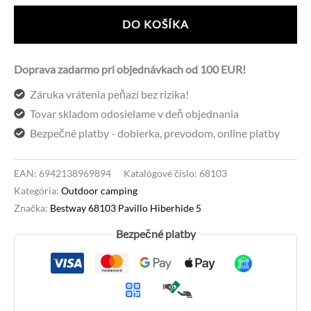
68103
DO KOŠÍKA
Pavillo
Hiberhide
Doprava zadarmo pri objednávkach od 100 EUR!
5
Záruka vrátenia peňazí bez rizika!
Tovar skladom odosielame v deň objednania
Bezpečné platby - dobierka, prevodom, online platby
EAN:
6942138969894
Katalógové číslo:
68103
Kategória:
Outdoor camping
Značka:
Bestway 68103 Pavillo Hiberhide 5
Bezpečné platby