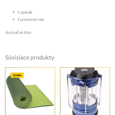
1 spacák
1 prenosný vak
ilustračné foto
Súvisiace produkty
ZĽAVA