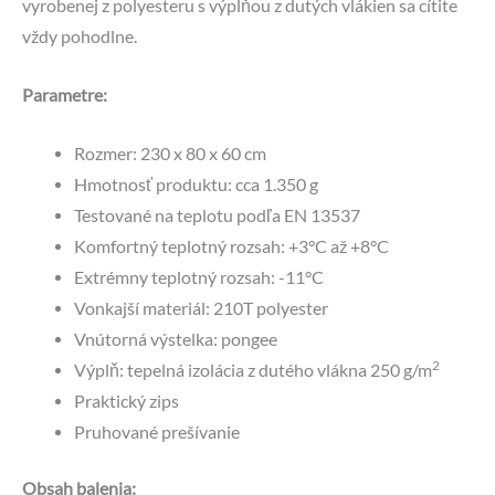
vyrobenej z polyesteru s výplňou z dutých vlákien sa cítite
vždy pohodlne.
Parametre:
Rozmer: 230 x 80 x 60 cm
Hmotnosť produktu: cca 1.350 g
Testované na teplotu podľa EN 13537
Komfortný teplotný rozsah: +3°C až +8°C
Extrémny teplotný rozsah: -11°C
Vonkajší materiál: 210T polyester
Vnútorná výstelka: pongee
2
Výplň: tepelná izolácia z dutého vlákna 250 g/m
Praktický zips
Pruhované prešívanie
Obsah balenia: