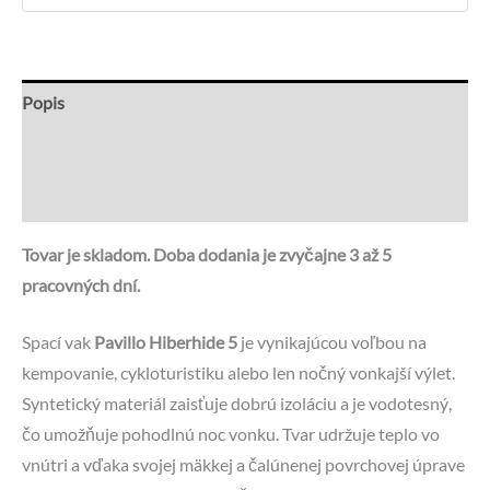
Popis
Recenzie (0)
Otázky a odpovede
Tovar je skladom. Doba dodania je zvyčajne 3 až 5
pracovných dní.
Spací vak
Pavillo Hiberhide 5
je vynikajúcou voľbou na
kempovanie, cykloturistiku alebo len nočný vonkajší výlet.
Syntetický materiál zaisťuje dobrú izoláciu a je vodotesný,
čo umožňuje pohodlnú noc vonku. Tvar udržuje teplo vo
vnútri a vďaka svojej mäkkej a čalúnenej povrchovej úprave