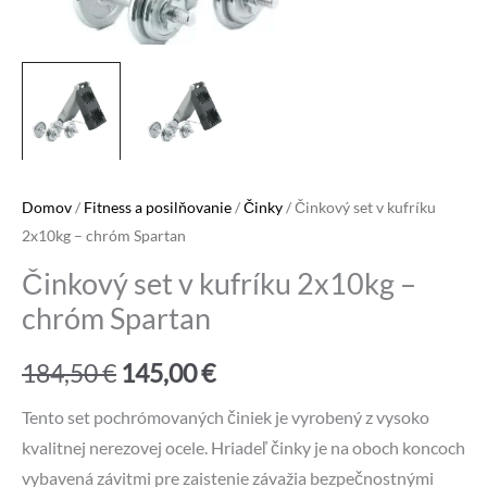
Domov
/
Fitness a posilňovanie
/
Činky
/ Činkový set v kufríku
2x10kg – chróm Spartan
Činkový set v kufríku 2x10kg –
chróm Spartan
Pôvodná
Aktuálna
184,50
€
145,00
€
cena
cena
Tento set pochrómovaných činiek je vyrobený z vysoko
kvalitnej nerezovej ocele. Hriadeľ činky je na oboch koncoch
bola:
je:
vybavená závitmi pre zaistenie závažia bezpečnostnými