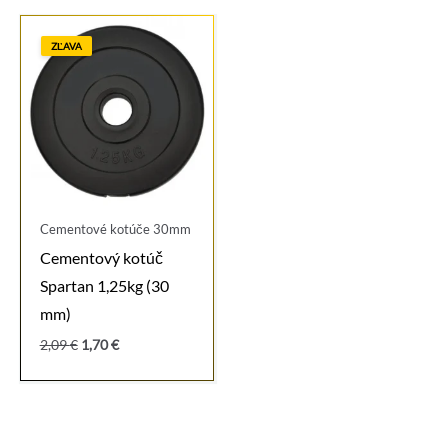
ZĽAVA
Cementové kotúče 30mm
Cementový kotúč
Spartan 1,25kg (30
mm)
Pôvodná
Aktuálna
2,09
€
1,70
€
cena
cena
bola:
je:
2,09 €.
1,70 €.