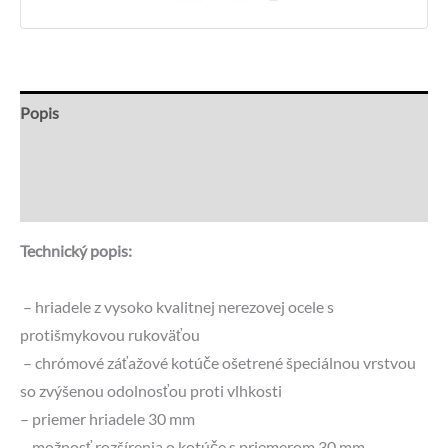
Popis
Recenzie (0)
Otázky a odpovede
Technický popis:
– hriadele z vysoko kvalitnej nerezovej ocele s
protišmykovou rukoväťou
– chrómové záťažové kotúče ošetrené špeciálnou vrstvou
so zvýšenou odolnosťou proti vlhkosti
– priemer hriadele 30 mm
– možnosť rozšírenia o kotúče s priemerom 30 mm