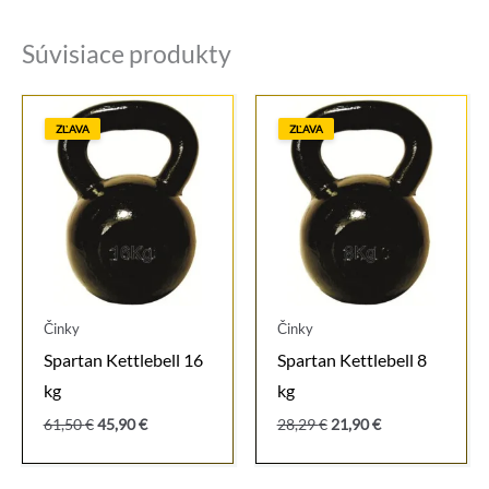
Súvisiace produkty
ZĽAVA
ZĽAVA
Činky
Činky
Spartan Kettlebell 16
Spartan Kettlebell 8
kg
kg
Pôvodná
Aktuálna
Pôvodná
Aktuálna
61,50
€
45,90
€
28,29
€
21,90
€
cena
cena
cena
cena
bola:
je:
bola:
je:
61,50 €.
45,90 €.
28,29 €.
21,90 €.