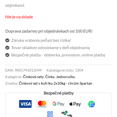
184,50 €.
145,00 €.
objímkami.
Nie je na sklade
Doprava zadarmo pri objednávkach od 100 EUR!
Záruka vrátenia peňazí bez rizika!
Tovar skladom odosielame v deň objednania
Bezpečné platby - dobierka, prevodom, online platby
EAN:
9001741012049
Katalógové číslo:
1204
Kategórie:
Činkové sety
,
Činky
,
Jednoručky
Značka:
Činkový set v kufríku 2x10kg - chróm Spartan
Bezpečné platby