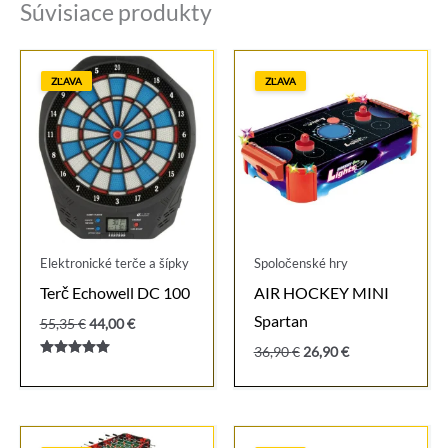
Súvisiace produkty
ZĽAVA
ZĽAVA
Elektronické terče a šípky
Spoločenské hry
Terč Echowell DC 100
AIR HOCKEY MINI
Spartan
Pôvodná
Aktuálna
55,35
€
44,00
€
cena
cena
Pôvodná
Aktuálna
36,90
€
26,90
€
bola:
je:
Hodnotenie
cena
cena
55,35 €.
44,00 €.
5.00
bola:
je:
z 5
36,90 €.
26,90 €.