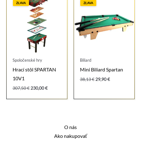
ZĽAVA
ZĽAVA
Spoločenské hry
Biliard
Hrací stôl SPARTAN
Mini Biliard Spartan
10V1
Pôvodná
Aktuálna
38,13
€
29,90
€
cena
cena
Pôvodná
Aktuálna
307,50
€
230,00
€
bola:
je:
cena
cena
38,13 €.
29,90 €.
bola:
je:
307,50 €.
230,00 €.
O nás
Ako nakupovať