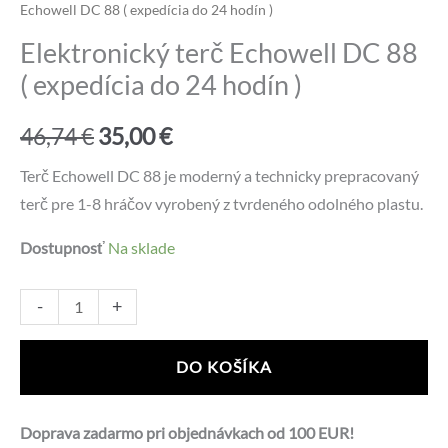
Echowell DC 88 ( expedícia do 24 hodín )
Elektronický terč Echowell DC 88
( expedícia do 24 hodín )
Pôvodná
Aktuálna
46,74
€
35,00
€
cena
cena
Terč Echowell DC 88 je moderný a technicky prepracovaný
terč pre 1-8 hráčov vyrobený z tvrdeného odolného plastu.
bola:
je:
Dostupnosť
Na sklade
46,74 €.
35,00 €.
množstvo
Alternative:
-
+
Elektronický
terč
DO KOŠÍKA
Echowell
DC
Doprava zadarmo pri objednávkach od 100 EUR!
88