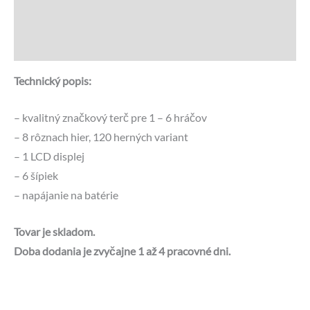
Recenzie (0)
Otázky a odpovede
Technický popis:
– kvalitný značkový terč pre 1 – 6 hráčov
– 8 rôznach hier, 120 herných variant
– 1 LCD displej
– 6 šípiek
– napájanie na batérie
Tovar je skladom.
Doba dodania je zvyčajne 1 až 4 pracovné dni.