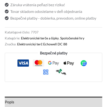
Záruka vrátenia peňazí bez rizika!
(
Tovar skladom odosielame v deň objednania
expedícia
Bezpečné platby - dobierka, prevodom, online platby
do
24
hodín
Katalógové číslo:
7707
Kategórie:
Elektronické terče a šípky
,
Spoločenské hry
)
Značka:
Elektronický terč Echowell DC 88
Bezpečné platby
Popis