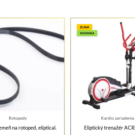
ZĽAVA
NOVINKA
Rotopedy
Kardio zariadenia
emeň na rotoped, eliptical.
Eliptický trenažér AC