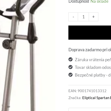
Dostupnosť
Na sklade
270,6
množstvo
Alt
-
+
Eliptical
Spartan
BASIC
Doprava zadarmo pri 
Záruka vrátenia peň
Tovar skladom odos
Bezpečné platby - d
EAN:
9001741013312
Značka:
Eliptical Spartan