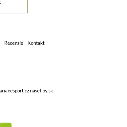
Aktuálna
€
cena
je:
.
340,00 €.
Recenzie
Kontakt
arianesport.cz
nasetipy.sk