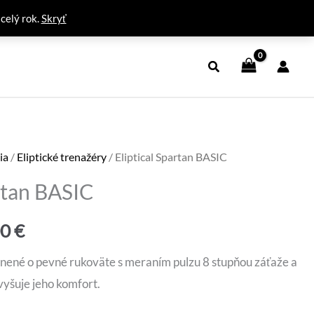
 celý rok.
Skryť
ia
/
Eliptické trenažéry
/ Eliptical Spartan BASIC
artan BASIC
dná
Aktuálna
00
€
cena
nené o pevné rukoväte s meraním pulzu 8 stupňou záťaže a
vyšuje jeho komfort.
je: