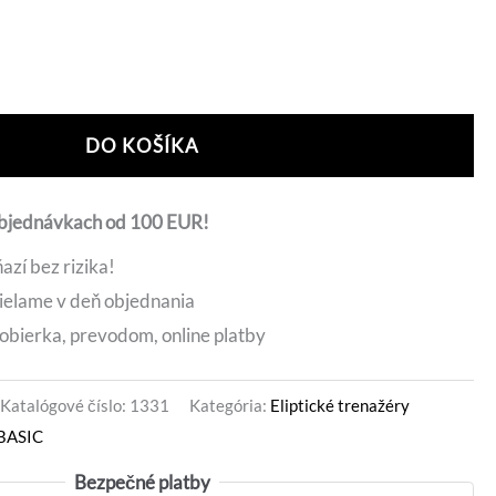
0 €.
205,00 €.
ernative:
DO KOŠÍKA
objednávkach od 100 EUR!
azí bez rizika!
ielame v deň objednania
obierka, prevodom, online platby
Katalógové číslo:
1331
Kategória:
Eliptické trenažéry
 BASIC
Bezpečné platby