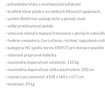
– jednodielne kľuky s venčekovými ložiskami
– kvalitné kĺzne púzdra vo všetkých kĺbových spojeniach
– systém BeltDrive zaisťuje tichý a plynulý chod
– veľké protišmykové pedále
– vstavané snímače tepovej frekvencie v pevných rukoväti
– funkcie computera: čas cvičenia, rýchlosť, najazdená vzdi
– kategória HC (podľa normy EN957) pre domáce použitie
– vstavané prepravné kolieska
– maximálne doporučené zaťaženie: 110 kg
– maximálna doporučená výška používateľa: 200 cm
– rozmery po zostavení: d108 x š44 x v157 cm
– hmotnosť: 29 kg