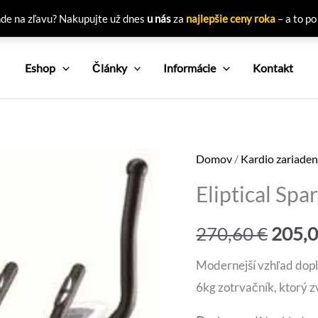
nde na zľavu? Nakupujte už dnes
u nás
za
najlepšie ceny roka
– a to po
Eshop
Články
Informácie
Kontakt
Domov
/
Kardio zariaden
Eliptical Sp
Pôvo
270,60
€
205,
cena
Modernejší vzhľad dopl
6kg zotrvačník, ktorý z
bola: