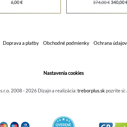
Pôvodná
6,00
€
374,00
€
340,00
cena
bola:
374,00 €
Doprava a platby
Obchodné podmienky
Ochrana údajov
Nastavenia cookies
r.o. 2008 - 2026 Dizajn a realizácia:
treborplus.sk
pozrite si: