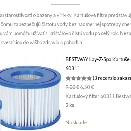
u starostlivosti o bazény a vírivky. Kartušové filtre predstavu
a čomu zabezpečujú čistotu vody bez nadmernej spotreby chem
 vám pomôžu užívať si krištáľovo čistú vodu po celý rok. Neza
investíciou do vášho zdravia a pohodlia!
BESTWAY Lay-Z-Spa Kartuše do 
60311
(3 recenzie zákaz
Hodnotenie
3
P
A
9,00
€
6,50
€
5.00
z 5
ô
k
Kartušový filter 60311 Bestwa
na základe
v
t
2 ks
zákazníckyc
o
u
h recenzií
Na sklade
d
á