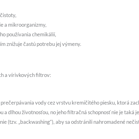
istoty,
ie a mikroorganizmy,
o používania chemikálií,
čím znižuje častú potrebu jej výmeny.
h a vírivkových filtrov:
e prečerpávania vody cez vrstvu kremičitého piesku, ktorá zach
 dlhou životnosťou, no jeho filtračná schopnosť nie je taká je
ie (tzv. „backwashing“), aby sa odstránili nahromadené nečis