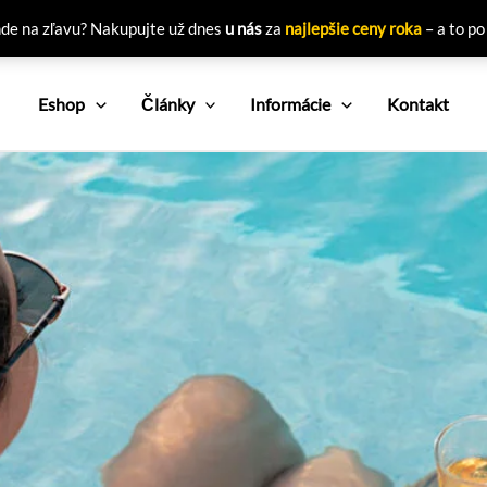
nde na zľavu? Nakupujte už dnes
u nás
za
najlepšie ceny roka
– a to po
Eshop
Články
Informácie
Kontakt