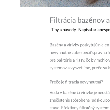
Filtrácia bazénov a
Tipy a návody
Napísal
arianespo
Bazény a vírivky poskytujú nielen 
nevyhnutné zabezpečiť správnu fil
pre baktérie a riasy, čo by mohlo
systémov a vysvetlíme, prečo sú k
Prečo je filtrácia nevyhnutná?
Voda v bazéne či vírivke je neustá
znečistenie spôsobené ľudskou po
stave. Efektívny filtračný systém: