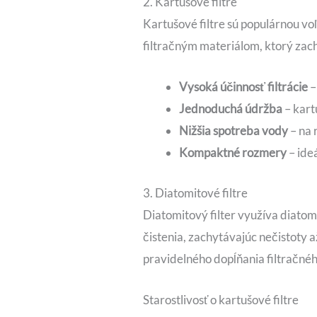
2. Kartušové filtre
Kartušové filtre sú populárnou v
filtračným materiálom, ktorý zach
Vysoká účinnosť filtrácie
–
Jednoduchá údržba
– kart
Nižšia spotreba vody
– na 
Kompaktné rozmery
– ide
3. Diatomitové filtre
Diatomitový filter využíva diatom
čistenia, zachytávajúc nečistoty a
pravidelného dopĺňania filtračné
Starostlivosť o kartušové filtre