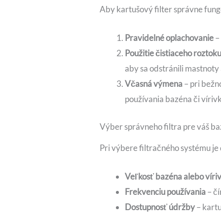
Aby kartušový filter správne fung
Pravidelné oplachovanie
– 
Použitie čistiaceho roztok
aby sa odstránili mastnoty
Včasná výmena
– pri bežn
používania bazéna či vírivk
Výber správneho filtra pre váš ba
Pri výbere filtračného systému je 
Veľkosť bazéna alebo víri
Frekvenciu používania
– čí
Dostupnosť údržby
– kartu