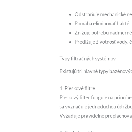
Odstraňuje mechanické neč
Pomáha eliminovať baktér
Znižuje potrebu nadmernéh
Predlžuje životnosť vody, 
Typy filtračných systémov
Existujú tri hlavné typy bazénovýc
1. Pieskové filtre
Pieskový filter funguje na princíp
sa vyznačuje jednoduchou údržbou a
Vyžaduje pravidelné preplachovan