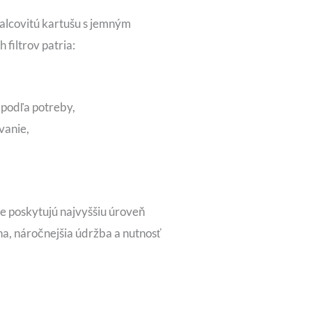
valcovitú kartušu s jemným
filtrov patria:
 podľa potreby,
vanie,
re poskytujú najvyššiu úroveň
na, náročnejšia údržba a nutnosť