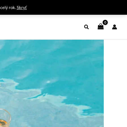
 celý rok.
Skryť