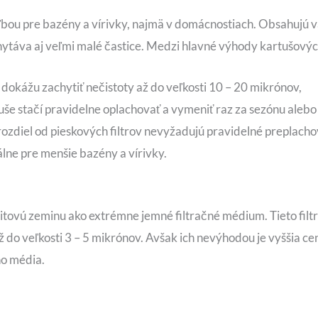
oľbou pre bazény a vírivky, najmä v domácnostiach. Obsahujú 
ytáva aj veľmi malé častice. Medzi hlavné výhody kartušových 
 dokážu zachytiť nečistoty až do veľkosti 10 – 20 mikrónov,
uše stačí pravidelne oplachovať a vymeniť raz za sezónu alebo
rozdiel od pieskových filtrov nevyžadujú pravidelné preplacho
álne pre menšie bazény a vírivky.
itovú zeminu ako extrémne jemné filtračné médium. Tieto filt
ž do veľkosti 3 – 5 mikrónov. Avšak ich nevýhodou je vyššia ce
ho média.