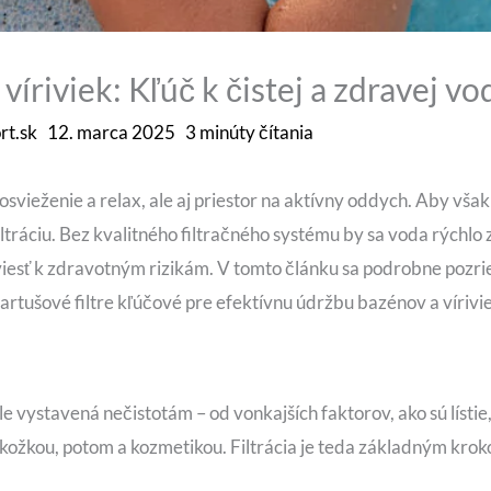
 víriviek: Kľúč k čistej a zdravej vo
rt.sk
12. marca 2025
3 minúty čítania
osvieženie a relax, ale aj priestor na aktívny oddych. Aby však
tráciu. Bez kvalitného filtračného systému by sa voda rýchlo z
 viesť k zdravotným rizikám. V tomto článku sa podrobne pozri
artušové filtre kľúčové pre efektívnu údržbu bazénov a vírivi
le vystavená nečistotám – od vonkajších faktorov, ako sú lístie
kožkou, potom a kozmetikou. Filtrácia je teda základným kro