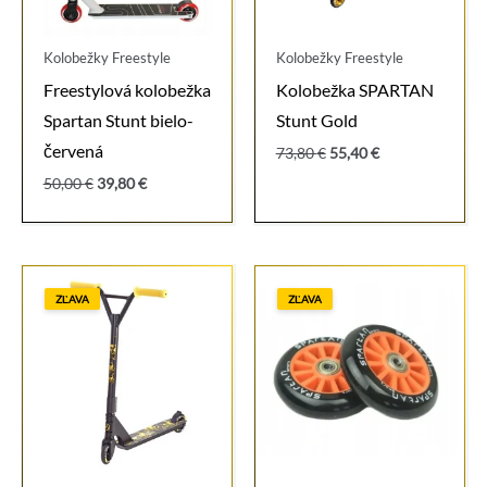
Kolobežky Freestyle
Kolobežky Freestyle
Freestylová kolobežka
Kolobežka SPARTAN
Spartan Stunt bielo-
Stunt Gold
červená
Pôvodná
Aktuálna
73,80
€
55,40
€
cena
cena
Pôvodná
Aktuálna
50,00
€
39,80
€
bola:
je:
cena
cena
73,80 €.
55,40 €.
bola:
je:
50,00 €.
39,80 €.
ZĽAVA
ZĽAVA