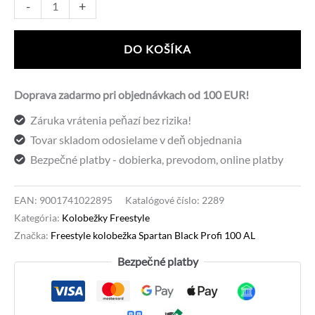
množstvo
Alternative:
-
+
Freestyle
kolobežka
DO KOŠÍKA
Spartan
Black
Doprava zadarmo pri objednávkach od 100 EUR!
Profi
Záruka vrátenia peňazí bez rizika!
100
Tovar skladom odosielame v deň objednania
AL
Bezpečné platby - dobierka, prevodom, online platby
EAN:
9001741022895
Katalógové číslo:
2289
Kategória:
Kolobežky Freestyle
Značka:
Freestyle kolobežka Spartan Black Profi 100 AL
Bezpečné platby