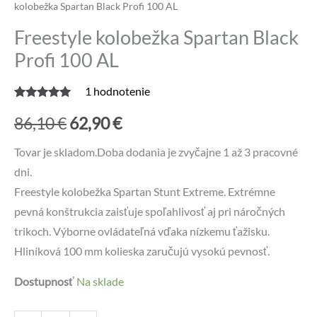
kolobežka Spartan Black Profi 100 AL
Freestyle kolobežka Spartan Black
Profi 100 AL
1
hodnotenie
Hodnotenie
1
Pôvodná
Aktuálna
5.00
z 5 na
86,10
€
62,90
€
základe
zákazníckej
cena
cena
recenzie
Tovar je skladom.Doba dodania je zvyčajne 1 až 3 pracovné
dni.
bola:
je:
Freestyle kolobežka Spartan Stunt Extreme. Extrémne
86,10 €.
62,90 €.
pevná konštrukcia zaisťuje spoľahlivosť aj pri náročných
trikoch. Výborne ovládateľná vďaka nízkemu ťažisku.
Hliníková 100 mm kolieska zaručujú vysokú pevnosť.
Dostupnosť
Na sklade