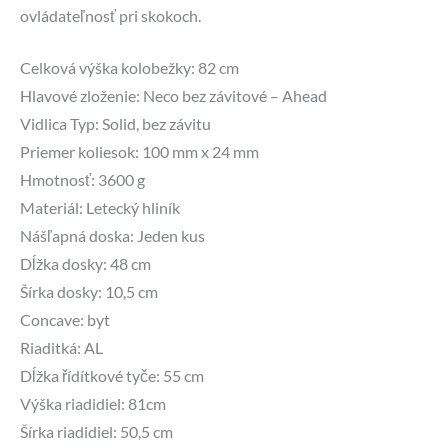
ovládateľnosť pri skokoch.
Celková výška kolobežky: 82 cm
Hlavové zloženie: Neco bez závitové – Ahead
Vidlica Typ: Solid, bez závitu
Priemer koliesok: 100 mm x 24 mm
Hmotnosť: 3600 g
Materiál: Letecký hliník
Nášľapná doska: Jeden kus
Dĺžka dosky: 48 cm
Šírka dosky: 10,5 cm
Concave: byt
Riaditká: AL
Dĺžka řídítkové tyče: 55 cm
Výška riadidiel: 81cm
Šírka riadidiel: 50,5 cm