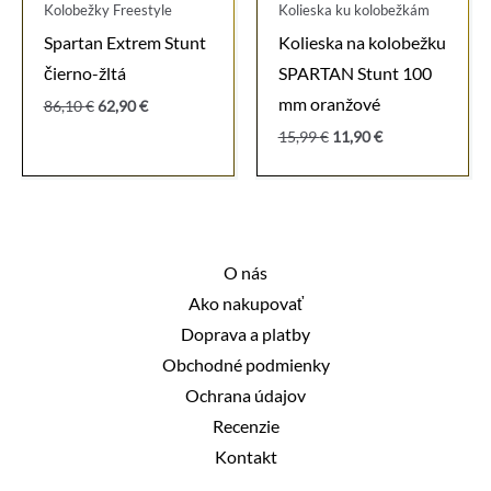
Kolobežky Freestyle
Kolieska ku kolobežkám
Spartan Extrem Stunt
Kolieska na kolobežku
čierno-žltá
SPARTAN Stunt 100
mm oranžové
Pôvodná
Aktuálna
86,10
€
62,90
€
cena
cena
Pôvodná
Aktuálna
15,99
€
11,90
€
bola:
je:
cena
cena
86,10 €.
62,90 €.
bola:
je:
15,99 €.
11,90 €.
O nás
Ako nakupovať
Doprava a platby
Obchodné podmienky
Ochrana údajov
Recenzie
Kontakt