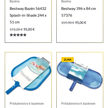
Bazény
Bazény
Bestway Bazén 56432
Bestway 396 x 84 cm
Splash-in-Shade 244 x
57376
51 cm
Pôvodná
Aktuálna
159,90
€
95,00
€
cena
cena
Pôvodná
Aktuálna
172,20
€
95,00
€
bola:
je:
cena
cena
159,90 €.
95,00 €.
bola:
je:
Hodnotenie
172,20 €.
95,00 €.
5.00
z 5
ZĽAVA
Príslušenstvo k bazénom
Príslušenstvo k bazénom