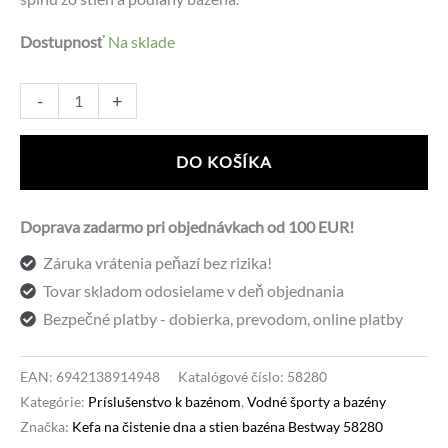
Dostupnosť
Na sklade
množstvo
Alternative:
-
+
Kefa
na
DO KOŠÍKA
čistenie
dna
Doprava zadarmo pri objednávkach od 100 EUR!
a
Záruka vrátenia peňazí bez rizika!
stien
Tovar skladom odosielame v deň objednania
bazéna
Bezpečné platby - dobierka, prevodom, online platby
Bestway
58280
EAN:
6942138914948
Katalógové číslo:
58280
Kategórie:
Príslušenstvo k bazénom
,
Vodné športy a bazény
Značka:
Kefa na čistenie dna a stien bazéna Bestway 58280