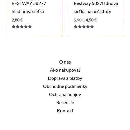
BESTWAY 58277
Bestway 58278 dnová
hladinová sieťka
sieťka na nečistoty
Pôvodná
Aktuálna
2,80
€
5,90
€
4,50
€
cena
cena
bola:
je:
Hodnotenie
Hodnotenie
5,90 €.
4,50 €.
5.00
5.00
z 5
z 5
O nás
Ako nakupovať
Doprava a platby
Obchodné podmienky
Ochrana údajov
Recenzie
Kontakt