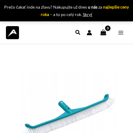
Prečo čakať inde na zľavu? Nakupujte už dnes
u nás
za
najlepšie ceny
roka
– a to po celý rok.
Skryť
Preskočiť
na
obsah