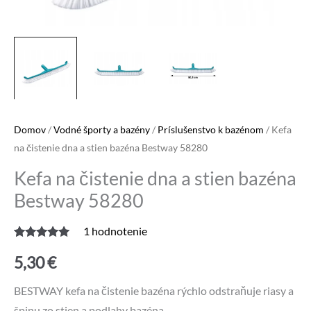
Domov
/
Vodné športy a bazény
/
Príslušenstvo k bazénom
/ Kefa
na čistenie dna a stien bazéna Bestway 58280
Kefa na čistenie dna a stien bazéna
Bestway 58280
1
hodnotenie
Hodnotenie
1
5.00
z 5 na
5,30
€
základe
zákazníckej
recenzie
BESTWAY kefa na čistenie bazéna rýchlo odstraňuje riasy a
špinu zo stien a podlahy bazéna.