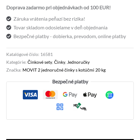
činky
Doprava zadarmo pri objednávkach od 100 EUR!
s
Záruka vrátenia peňazí bez rizika!
kotúčmi
Tovar skladom odosielame v deň objednania
20
Bezpečné platby - dobierka, prevodom, online platby
kg
Katalógové číslo:
16581
Kategórie:
Činkové sety
,
Činky
,
Jednoručky
Značka:
MOVIT 2 jednoručné činky s kotúčmi 20 kg
Bezpečné platby