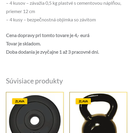
– 4 kusov – závažia 0,5 kg plastvé s cementovou náplňou,
priemer 12 cm
– 4 kusy – bezpečnostná objímka so závitom
Cena dopravy pri tomto tovare je 4,- eurá
Tovar je skladom.
Doba dodania je zvyčajne 1 až 3 pracovné dni.
Súvisiace produkty
ZĽAVA
ZĽAVA