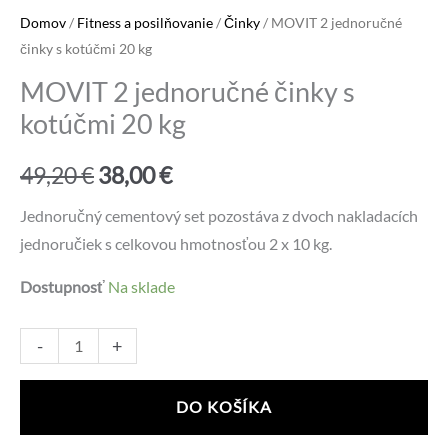
Domov
/
Fitness a posilňovanie
/
Činky
/ MOVIT 2 jednoručné
činky s kotúčmi 20 kg
MOVIT 2 jednoručné činky s
kotúčmi 20 kg
Pôvodná
Aktuálna
49,20
€
38,00
€
cena
cena
Jednoručný cementový set pozostáva z dvoch nakladacích
jednoručiek s celkovou hmotnosťou 2 x 10 kg.
bola:
je:
Dostupnosť
Na sklade
49,20 €.
38,00 €.
množstvo
Alternative:
-
+
MOVIT
2
DO KOŠÍKA
jednoručné