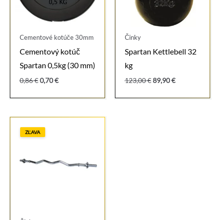
Cementové kotúče 30mm
Činky
Cementový kotúč
Spartan Kettlebell 32
Spartan 0,5kg (30 mm)
kg
Pôvodná
Aktuálna
Pôvodná
Aktuálna
0,86
€
0,70
€
123,00
€
89,90
€
cena
cena
cena
cena
bola:
je:
bola:
je:
0,86 €.
0,70 €.
123,00 €.
89,90 €.
ZĽAVA