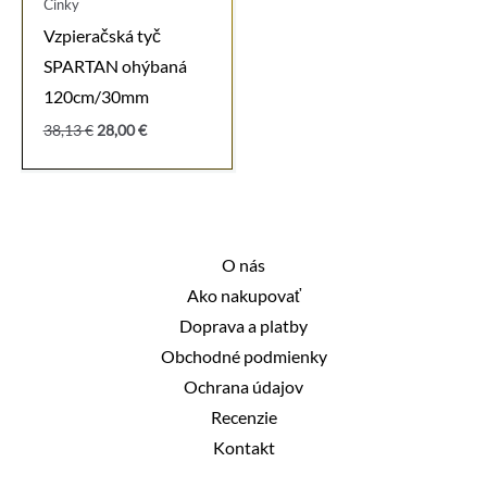
Činky
Vzpieračská tyč
SPARTAN ohýbaná
120cm/30mm
Pôvodná
Aktuálna
38,13
€
28,00
€
cena
cena
bola:
je:
38,13 €.
28,00 €.
O nás
Ako nakupovať
Doprava a platby
Obchodné podmienky
Ochrana údajov
Recenzie
Kontakt