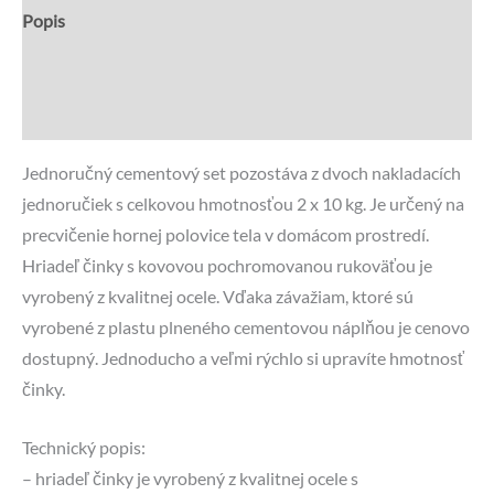
Popis
Recenzie (0)
Otázky a odpovede
Jednoručný cementový set pozostáva z dvoch nakladacích
jednoručiek s celkovou hmotnosťou 2 x 10 kg. Je určený na
precvičenie hornej polovice tela v domácom prostredí.
Hriadeľ činky s kovovou pochromovanou rukoväťou je
vyrobený z kvalitnej ocele. Vďaka závažiam, ktoré sú
vyrobené z plastu plneného cementovou náplňou je cenovo
dostupný. Jednoducho a veľmi rýchlo si upravíte hmotnosť
činky.
Technický popis:
– hriadeľ činky je vyrobený z kvalitnej ocele s