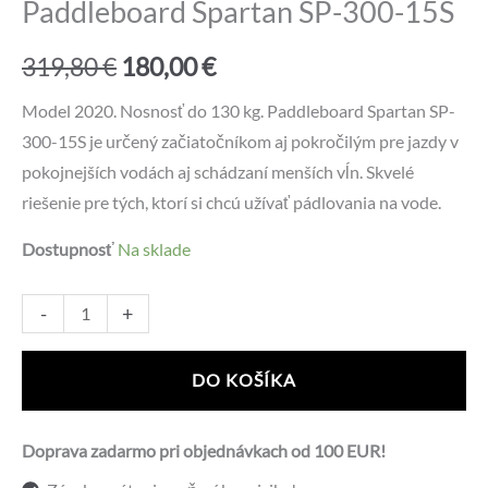
Paddleboard Spartan SP-300-15S
Pôvodná
Aktuálna
319,80
€
180,00
€
cena
cena
Model 2020. Nosnosť do 130 kg. Paddleboard Spartan SP-
300-15S je určený začiatočníkom aj pokročilým pre jazdy v
bola:
je:
pokojnejších vodách aj schádzaní menších vĺn. Skvelé
319,80 €.
180,00 €.
riešenie pre tých, ktorí si chcú užívať pádlovania na vode.
Dostupnosť
Na sklade
množstvo
Alternative:
-
+
Paddleboard
Spartan
DO KOŠÍKA
SP-
300-
Doprava zadarmo pri objednávkach od 100 EUR!
15S