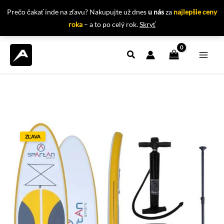
Prečo čakať inde na zľavu? Nakupujte už dnes
u nás
za
najlepšie ceny
roka
– a to po celý rok.
Skryť
Preskočiť
na
obsah
ZĽAVA