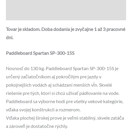
Recenzie (0)
Otázky a odpovede
Tovar je skladom. Doba dodania je zvyčajne 1 až 3 pracovné
dni.
Paddleboard Spartan SP-300-15S
Nosnosť do 130 kg. Paddleboard Spartan SP-300-15S je
určený začiatočníkom aj pokročilým pre jazdy v
pokojnejších vodách aj schádzaní menších vĺn. Skvelé
riešenie pre tých, ktorí si chcú užívať pádlovanie na vode.
Paddleboard sa výborne hodí pre všetky vekové kategórie,
vďaka svojej konštrukcii a rozmerom.
Vďaka plochej širokej prove je veľmi stabilný, skvele zatáča
a zároveň je dostatočne rýchly.