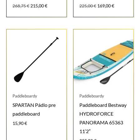
Pôvodná
Aktuálna
Pôvodná
Aktuálna
268,75
€
215,00
€
225,00
€
169,00
€
cena
cena
cena
cena
bola:
je:
bola:
je:
268,75 €.
215,00 €.
225,00 €.
169,00 €.
Paddleboardy
Paddleboardy
SPARTAN Pádlo pre
Paddleboard Bestway
paddleboard
HYDROFORCE
PANORAMA 65363
15,90
€
11’2″