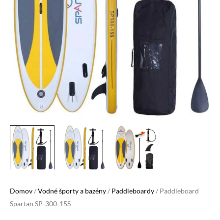
Domov
/
Vodné športy a bazény
/
Paddleboardy
/ Paddleboard
Spartan SP-300-15S