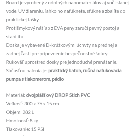
Board je vyrobený z odolných nanomateriálov aj voči slanej
vode, UV žiareniu, ľahko ho nafúknete, sfúkne a zbalíte do
praktickej tašky.
Protišmykový nášľap z EVA peny zaručí pevný postoj a
stabilitu.
Doska je vybavené D-krúžkovými úchyty na prednej a
zadnej časti pre pripevnenie bezpečnostné šnúry.
Rukoväť uprostred dosky pre jednoduché prenášanie.
Súčasťou balenia je:
praktický batoh, ručná nafukovacia
pumpa s tlakomerom, pádlo
Materiál:
dvojplášťový DROP Stich PVC
Veľkosť: 300 x 76 x 15 cm
Objem: 282 L
Hmotnosť: 8 kg
Tlakovanie: 15 PSI