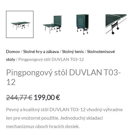
Domov
/
Stolné hry a zábava
/
Stolný tenis
/
Stolnotenisové
stoly
/ Pingpongový stôl DUVLAN T03-12
Pingpongový stôl DUVLAN T03-
12
Pôvodná
Aktuálna
244,77
€
199,00
€
cena
cena
Pevný a kvalitný stôl DUVLAN T03-12 vhodný výhradne
len pre vnútorné použitie. Jednoduchý skladací
bola:
je:
mechanizmus oboch hracích dosiek.