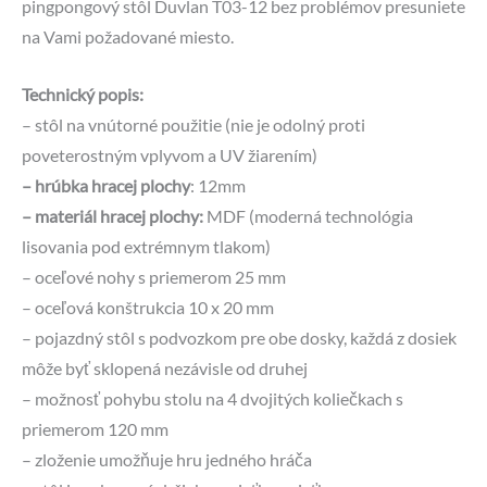
pingpongový stôl Duvlan T03-12 bez problémov presuniete
na Vami požadované miesto.
Technický popis:
– stôl na vnútorné použitie (nie je odolný proti
poveterostným vplyvom a UV žiarením)
– hrúbka hracej plochy
: 12mm
– materiál hracej plochy:
MDF (moderná technológia
lisovania pod extrémnym tlakom)
– oceľové nohy s priemerom 25 mm
– oceľová konštrukcia 10 x 20 mm
– pojazdný stôl s podvozkom pre obe dosky, každá z dosiek
môže byť sklopená nezávisle od druhej
– možnosť pohybu stolu na 4 dvojitých koliečkach s
priemerom 120 mm
– zloženie umožňuje hru jedného hráča