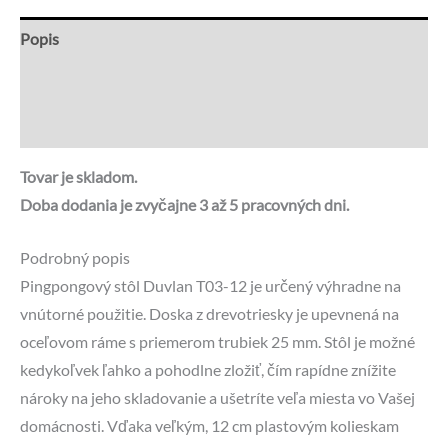
Popis
Recenzie (0)
Otázky a odpovede
Tovar je skladom.
Doba dodania je zvyčajne 3 až 5 pracovných dni.
Podrobný popis
Pingpongový stôl Duvlan T03-12 je určený výhradne na
vnútorné použitie. Doska z drevotriesky je upevnená na
oceľovom ráme s priemerom trubiek 25 mm. Stôl je možné
kedykoľvek ľahko a pohodlne zložiť, čím rapídne znížite
nároky na jeho skladovanie a ušetríte veľa miesta vo Vašej
domácnosti. Vďaka veľkým, 12 cm plastovým kolieskam