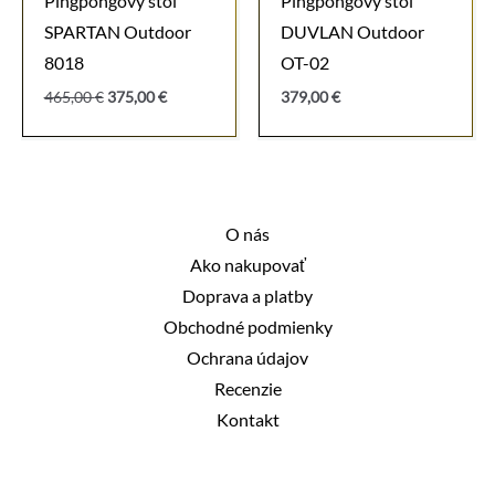
Pingpongový stôl
Pingpongový stôl
SPARTAN Outdoor
DUVLAN Outdoor
8018
OT-02
Pôvodná
Aktuálna
465,00
€
375,00
€
379,00
€
cena
cena
bola:
je:
465,00 €.
375,00 €.
O nás
Ako nakupovať
Doprava a platby
Obchodné podmienky
Ochrana údajov
Recenzie
Kontakt