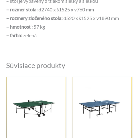
– stôl je vybavený držiakom sieťky a sieťkou
– rozmer stola:
d2740 x š1525 x v760 mm
– rozmery zloženého stola:
d520 x š1525 x v1890 mm
– hmotnosť:
57 kg
– farba:
zelená
Súvisiace produkty