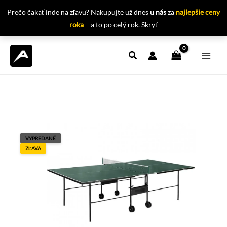
Prečo čakať inde na zľavu? Nakupujte už dnes
u nás
za
najlepšie ceny
roka
– a to po celý rok.
Skryť
Preskočiť
na
obsah
VYPREDANÉ
ZĽAVA