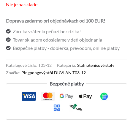
244,77 €.
199,00 €.
Nie je na sklade
Doprava zadarmo pri objednávkach od 100 EUR!
Záruka vrátenia peňazí bez rizika!
Tovar skladom odosielame v deň objednania
Bezpečné platby - dobierka, prevodom, online platby
Katalógové číslo:
T03-12
Kategória:
Stolnotenisové stoly
Značka:
Pingpongový stôl DUVLAN T03-12
Bezpečné platby