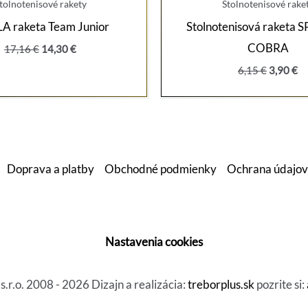
tolnotenisové rakety
Stolnotenisové rake
A raketa Team Junior
Stolnotenisová raketa
COBRA
Pôvodná
Aktuálna
17,16
€
14,30
€
cena
cena
Pôvodná
Ak
6,15
€
3,90
€
bola:
je:
cena
ce
17,16 €.
14,30 €.
bola:
je:
6,15 €.
3,
Doprava a platby
Obchodné podmienky
Ochrana údajov
Nastavenia cookies
r.o. 2008 - 2026 Dizajn a realizácia:
treborplus.sk
pozrite si: