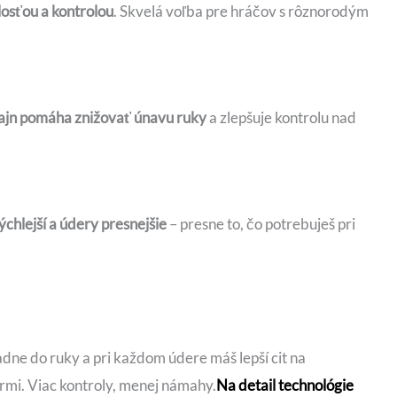
osťou a kontrolou
. Skvelá voľba pre hráčov s rôznorodým
ajn pomáha znižovať únavu ruky
a zlepšuje kontrolu nad
ýchlejší a údery presnejšie
– presne to, čo potrebuješ pri
adne do ruky a pri každom údere máš lepší cit na
mi. Viac kontroly, menej námahy.
Na detail technológie