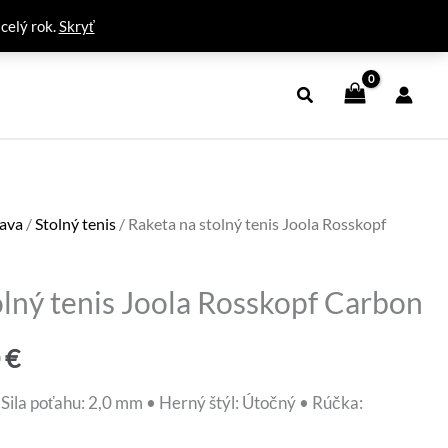
 celý rok.
Skryť
bava
/
Stolný tenis
/ Raketa na stolný tenis Joola Rosskopf
olný tenis Joola Rosskopf Carbon
dná
Aktuálna
0
€
cena
– Sila poťahu: 2,0 mm • Herný štýl: Útočný • Rúčka: