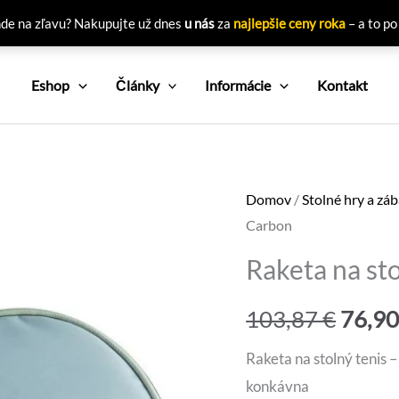
nde na zľavu? Nakupujte už dnes
u nás
za
najlepšie ceny roka
– a to po
Eshop
Články
Informácie
Kontakt
Domov
/
Stolné hry a zá
Carbon
Raketa na st
Pôvo
103,87
€
76,9
cena
Raketa na stolný tenis 
konkávna