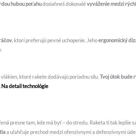
vrdou hubou poťahu
dosiahneš dokonalé
vyváženie medzi rýchl
ráčov
, ktorí preferujú pevné uchopenie. Jeho
ergonomický diz
.
vlákien, ktoré rakete dodávajú poriadnu silu.
Tvoj útok bude r
.
Na detail technológie
ená presne tam, kde má byť – do stredu. Raketa ti tak lepšie s
tia
a uľahčuje prechod medzi ofenzívnymi a defenzívnymi úder