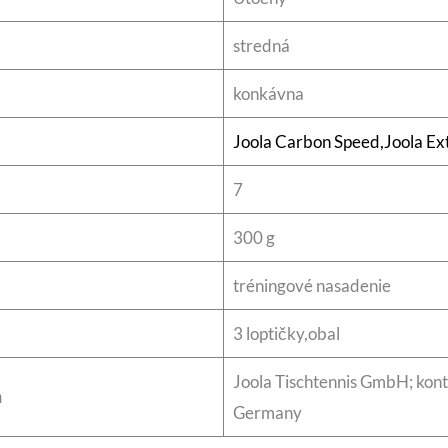
stredná
konkávna
Joola Carbon Speed,Joola Ext
7
300 g
tréningové nasadenie
3 loptičky,obal
Joola Tischtennis GmbH; kon
a
Germany