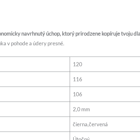
nomicky navrhnutý úchop, ktorý prirodzene kopíruje tvoju dl
uka v pohode a údery presné.
120
116
106
2,0 mm
čierna,červená
Útočný