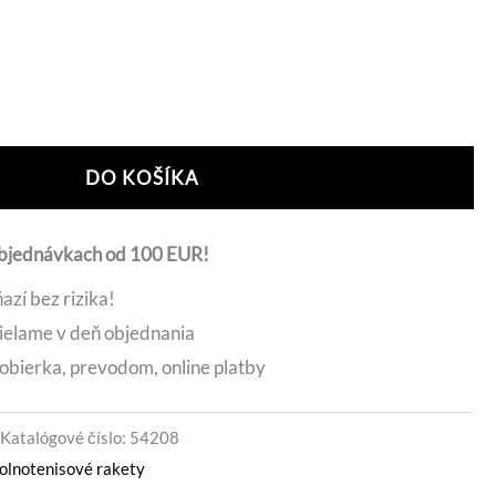
je:
7 €.
76,90 €.
ernative:
DO KOŠÍKA
objednávkach od 100 EUR!
azí bez rizika!
ielame v deň objednania
obierka, prevodom, online platby
Katalógové číslo:
54208
olnotenisové rakety