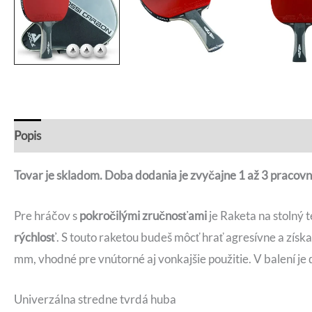
Popis
Otázky a odpovede
Tovar je skladom. Doba dodania je zvyčajne 1 až 3 pracovn
Pre hráčov s
pokročilými zručnosťami
je Raketa na stolný 
rýchlosť
. S touto raketou budeš môcť hrať agresívne a zís
mm, vhodné pre vnútorné aj vonkajšie použitie. V balení je 
Univerzálna stredne tvrdá huba