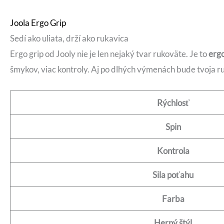
Joola Ergo Grip
Sedí ako uliata, drží ako rukavica
Ergo grip od Jooly nie je len nejaký tvar rukoväte. Je to
ergo
šmykov, viac kontroly. Aj po dlhých výmenách bude tvoja r
Rýchlosť
Spin
Kontrola
Sila poťahu
Farba
Herný štýl