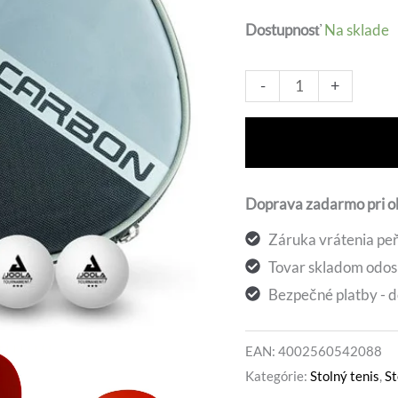
bola:
Dostupnosť
Na sklade
103,8
množstvo
Alt
-
+
Raketa
na
stolný
tenis
Doprava zadarmo pri 
Joola
Záruka vrátenia peň
Rosskopf
Tovar skladom odos
Carbon
Bezpečné platby - d
EAN:
4002560542088
Kategórie:
Stolný tenis
,
St