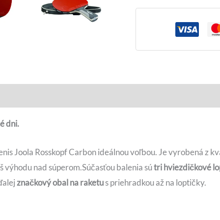
é dni.
tenis Joola Rosskopf Carbon ideálnou voľbou. Je vyrobená z kv
kaš výhodu nad súperom.Súčasťou balenia sú
tri hviezdičkové l
ďalej
značkový obal na raketu
s priehradkou až na loptičky.