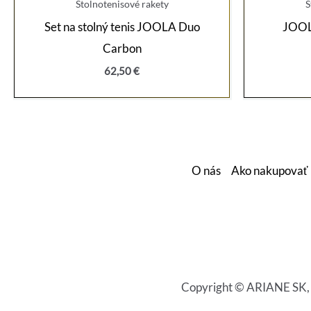
Stolnotenisové rakety
S
Set na stolný tenis JOOLA Duo
JOOL
Carbon
62,50
€
O nás
Ako nakupovať
Copyright © ARIANE SK, s.