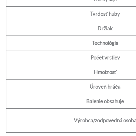
Tvrdosť huby
Držiak
Technológia
Počet vrstiev
Hmotnosť
Úroveň hráča
Balenie obsahuje
Výrobca/zodpovedná osob