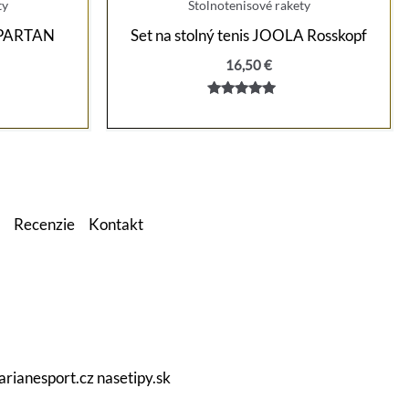
ty
Stolnotenisové rakety
 SPARTAN
Set na stolný tenis JOOLA Rosskopf
16,50
€
tuálna
Hodnotenie
na
5.00
z 5
90 €.
Recenzie
Kontakt
arianesport.cz
nasetipy.sk