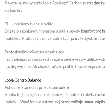
Raketa na stolný tenis Joola Rosskopf Carbon so
stredne t
štýlom hry.
FL – konkávny tvar rukoväte
Držadlo s konkávnym tvarom ponúka skvelý
komfort pre h
loptičkou. Praktický a univerzálny tvar pre všetkých hráčov
Profesionálny výkon na dosah ruky
Technológia carbon speed využíva pevné vrstvy uhlíkových 
každej výmene. Ak chceš hrať ako profík, toto je tvoja cesta
Joola Centro Balance
Pohodlie, ktoré cítiš pri každom údere
Vďaka technológii centro balance je hmotnosť rakety rozlož
loptičku.
Vyváženie do stredu výrazne znižuje únavu zápäs