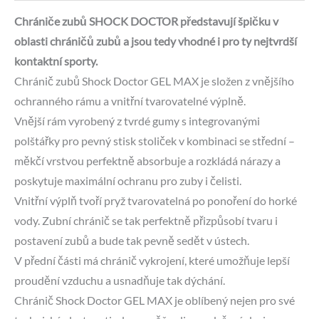
Chrániče zubů SHOCK DOCTOR představují špičku v
oblasti chráničů zubů a jsou tedy vhodné i pro ty nejtvrdší
kontaktní sporty.
Chránič zubů Shock Doctor GEL MAX je složen z vnějšího
ochranného rámu a vnitřní tvarovatelné výplně.
Vnější rám vyrobený z tvrdé gumy s integrovanými
polštářky pro pevný stisk stoliček v kombinaci se střední –
měkčí vrstvou perfektně absorbuje a rozkládá nárazy a
poskytuje maximální ochranu pro zuby i čelisti.
Vnitřní výplň tvoří pryž tvarovatelná po ponoření do horké
vody. Zubní chránič se tak perfektně přizpůsobí tvaru i
postavení zubů a bude tak pevně sedět v ústech.
V přední části má chránič vykrojení, které umožňuje lepší
proudění vzduchu a usnadňuje tak dýchání.
Chránič Shock Doctor GEL MAX je oblíbený nejen pro své