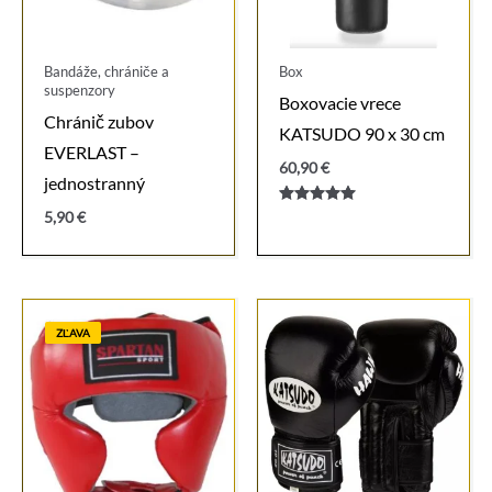
Bandáže, chrániče a
Box
suspenzory
Boxovacie vrece
Chránič zubov
KATSUDO 90 x 30 cm
EVERLAST –
60,90
€
jednostranný
Hodnotenie
5,90
€
5.00
z 5
ZĽAVA