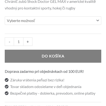
cena
cena
Chránič zubů Shock Doctor GEL MAX v americké kvalitě
vhodný pro kontaktní sporty, hokej či rugby
bola:
je:
25,80 €.
19,50 €.
množstvo
Alternative:
-
+
Shock
Doctor
DO KOŠÍKA
chránič
zubov
Doprava zadarmo pri objednávkach od 100 EUR!
GEL
Záruka vrátenia peňazí bez rizika!
MAX,
Tovar skladom odosielame v deň objednania
čierny
Bezpečné platby - dobierka, prevodom, online platby