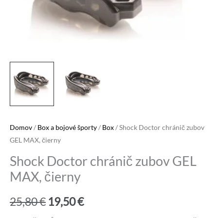
Domov
/
Box a bojové športy
/
Box
/ Shock Doctor chránič zubov
GEL MAX, čierny
Shock Doctor chránič zubov GEL
MAX, čierny
Pôvodná
Aktuálna
25,80
€
19,50
€