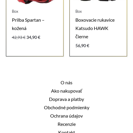
Box
Box
Prilba Spartan –
Boxovacie rukavice
kožená
Katsudo HAWK
čierne
Pôvodná
Aktuálna
42,93
€
34,90
€
cena
cena
56,90
€
bola:
je:
42,93 €.
34,90 €.
O nás
Ako nakupovať
Doprava a platby
Obchodné podmienky
Ochrana údajov
Recenzie
Kontakt