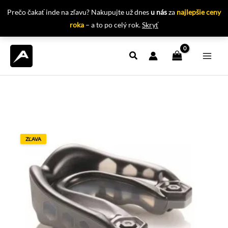
Prečo čakať inde na zľavu? Nakupujte už dnes
u nás
za
najlepšie ceny
roka
– a to po celý rok.
Skryť
Preskočiť
na
obsah
ZĽAVA