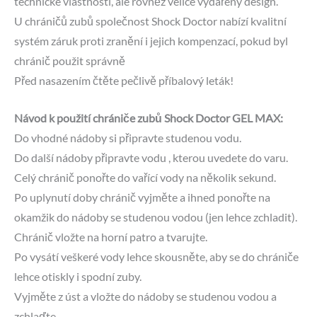
technické vlastnosti, ale rovněž velice vydařený design.
U chráničů zubů společnost Shock Doctor nabízí kvalitní
systém záruk proti zranění i jejich kompenzací, pokud byl
chránič použit správně
Před nasazením čtěte pečlivě příbalový leták!
Návod k použití chrániče zubů Shock Doctor GEL MAX:
Do vhodné nádoby si připravte studenou vodu.
Do další nádoby připravte vodu , kterou uvedete do varu.
Celý chránič ponořte do vařící vody na několik sekund.
Po uplynutí doby chránič vyjměte a ihned ponořte na
okamžik do nádoby se studenou vodou (jen lehce zchladit).
Chránič vložte na horní patro a tvarujte.
Po vysátí veškeré vody lehce skousněte, aby se do chrániče
lehce otiskly i spodní zuby.
Vyjměte z úst a vložte do nádoby se studenou vodou a
zchlaďte.