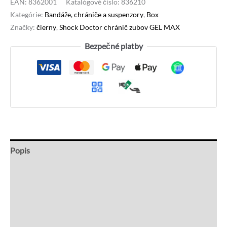
EAN:
8362001
Katalógové číslo:
836210
Kategórie:
Bandáže, chrániče a suspenzory
,
Box
Značky:
čierny
,
Shock Doctor chránič zubov GEL MAX
Bezpečné platby
Popis
Ďalšie informácie
Recenzie (0)
Otázky a odpovede