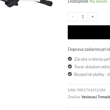
Dostupnosť
Na sklade
356,7
množstvo
Alt
-
+
Veslovací
Trenažér
Spartan
Magnetic
Doprava zadarmo pri 
Záruka vrátenia peň
Tovar skladom odos
Bezpečné platby - d
EAN:
9001741012186
Značka:
Veslovací Trenaž