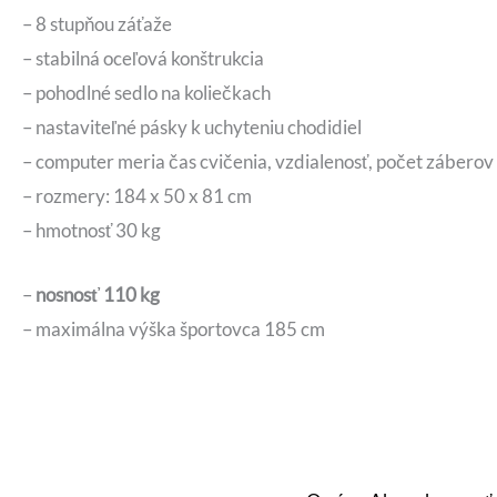
– 8 stupňou záťaže
– stabilná oceľová konštrukcia
– pohodlné sedlo na koliečkach
– nastaviteľné pásky k uchyteniu chodidiel
– computer meria čas cvičenia, vzdialenosť, počet záberov a
– rozmery: 184 x 50 x 81 cm
– hmotnosť 30 kg
–
nosnosť 110 kg
– maximálna výška športovca 185 cm