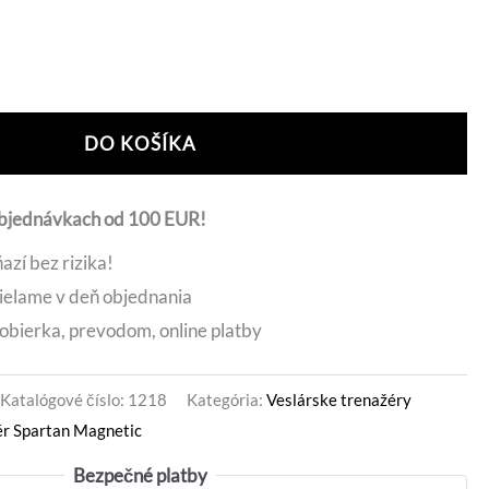
0 €.
239,00 €.
ernative:
DO KOŠÍKA
objednávkach od 100 EUR!
azí bez rizika!
ielame v deň objednania
obierka, prevodom, online platby
Katalógové číslo:
1218
Kategória:
Veslárske trenažéry
ér Spartan Magnetic
Bezpečné platby