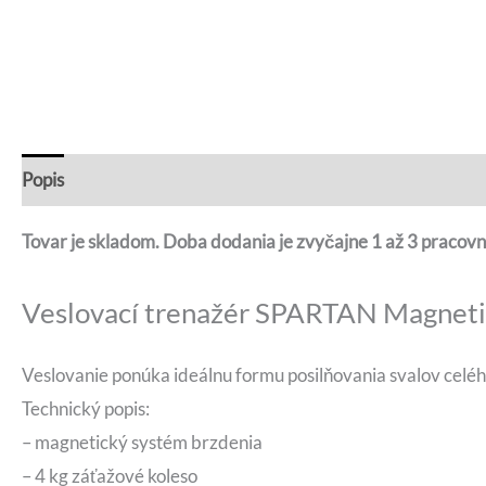
Popis
Recenzie (0)
Otázky a odpovede
Tovar je skladom. Doba dodania je zvyčajne 1 až 3 pracovn
Veslovací trenažér SPARTAN Magneti
Veslovanie ponúka ideálnu formu posilňovania svalov celé
Technický popis:
– magnetický systém brzdenia
– 4 kg záťažové koleso