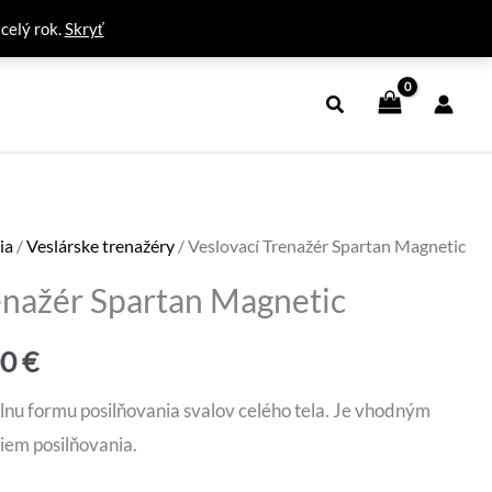
 celý rok.
Skryť
ia
/
Veslárske trenažéry
/ Veslovací Trenažér Spartan Magnetic
enažér Spartan Magnetic
dná
Aktuálna
00
€
cena
lnu formu posilňovania svalov celého tela. Je vhodným
iem posilňovania.
je: