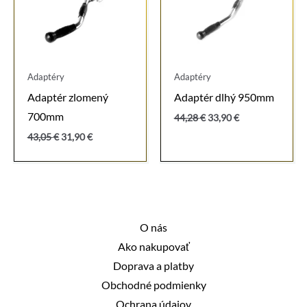
Adaptéry
Adaptéry
Adaptér zlomený
Adaptér dlhý 950mm
700mm
Pôvodná
Aktuálna
44,28
€
33,90
€
cena
cena
Pôvodná
Aktuálna
43,05
€
31,90
€
bola:
je:
cena
cena
44,28 €.
33,90 €.
bola:
je:
43,05 €.
31,90 €.
O nás
Ako nakupovať
Doprava a platby
Obchodné podmienky
Ochrana údajov