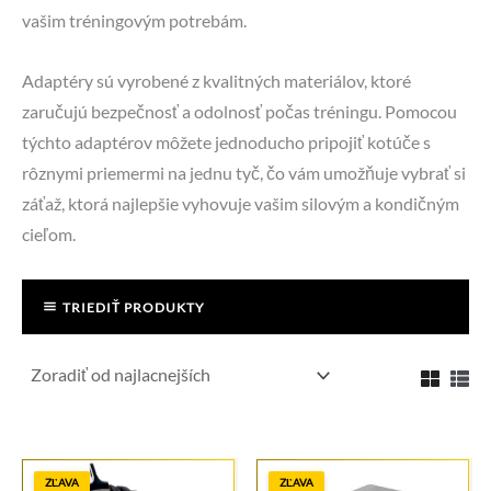
vašim tréningovým potrebám.
Adaptéry sú vyrobené z kvalitných materiálov, ktoré
zaručujú bezpečnosť a odolnosť počas tréningu. Pomocou
týchto adaptérov môžete jednoducho pripojiť kotúče s
rôznymi priemermi na jednu tyč, čo vám umožňuje vybrať si
záťaž, ktorá najlepšie vyhovuje vašim silovým a kondičným
cieľom.
TRIEDIŤ PRODUKTY
ZĽAVA
ZĽAVA