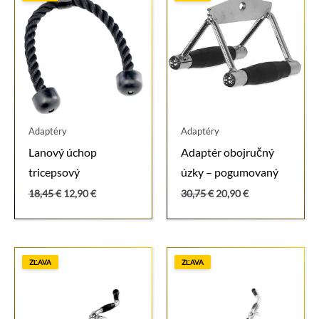
Adaptéry
Adaptéry
Lanový úchop
Adaptér obojručný
tricepsový
úzky – pogumovaný
Pôvodná
Aktuálna
Pôvodná
Aktuálna
18,45
€
12,90
€
30,75
€
20,90
€
cena
cena
cena
cena
bola:
je:
bola:
je:
18,45 €.
12,90 €.
30,75 €.
20,90 €.
ZĽAVA
ZĽAVA