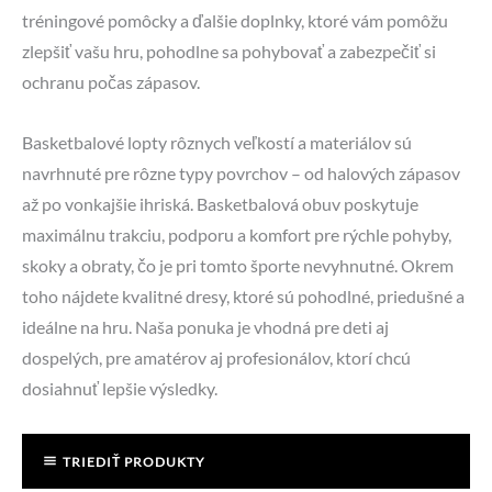
tréningové pomôcky a ďalšie doplnky, ktoré vám pomôžu
zlepšiť vašu hru, pohodlne sa pohybovať a zabezpečiť si
ochranu počas zápasov.
Basketbalové lopty rôznych veľkostí a materiálov sú
navrhnuté pre rôzne typy povrchov – od halových zápasov
až po vonkajšie ihriská. Basketbalová obuv poskytuje
maximálnu trakciu, podporu a komfort pre rýchle pohyby,
skoky a obraty, čo je pri tomto športe nevyhnutné. Okrem
toho nájdete kvalitné dresy, ktoré sú pohodlné, priedušné a
ideálne na hru. Naša ponuka je vhodná pre deti aj
dospelých, pre amatérov aj profesionálov, ktorí chcú
dosiahnuť lepšie výsledky.
TRIEDIŤ PRODUKTY