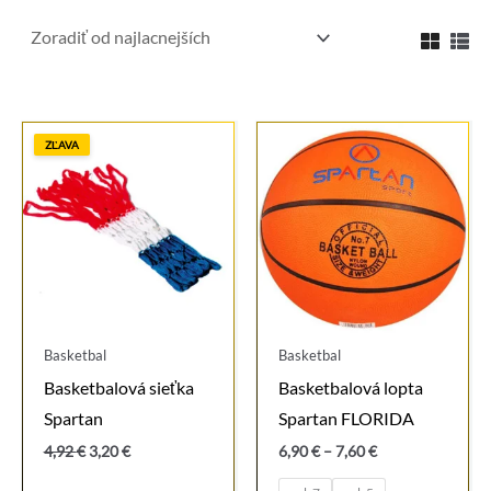
ZĽAVA
Basketbal
Basketbal
Basketbalová sieťka
Basketbalová lopta
Spartan
Spartan FLORIDA
Pôvodná
Aktuálna
Price
4,92
€
3,20
€
6,90
€
–
7,60
€
cena
cena
range:
bola:
je:
6,90 €