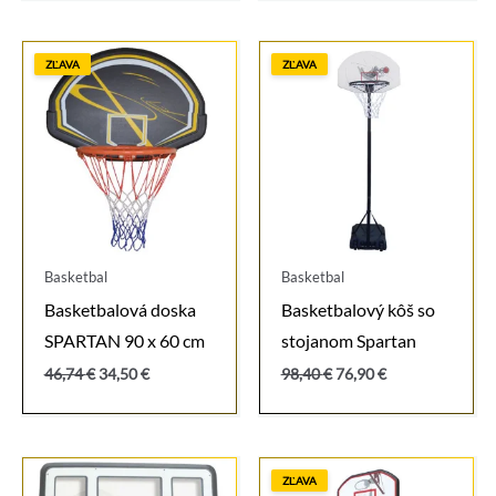
24,60 €.
16,90 €.
46,74 €.
34,50 €.
ZĽAVA
ZĽAVA
Basketbal
Basketbal
Basketbalová doska
Basketbalový kôš so
SPARTAN 90 x 60 cm
stojanom Spartan
Pôvodná
Aktuálna
Pôvodná
Aktuálna
46,74
€
34,50
€
98,40
€
76,90
€
cena
cena
cena
cena
bola:
je:
bola:
je:
46,74 €.
34,50 €.
98,40 €.
76,90 €.
ZĽAVA