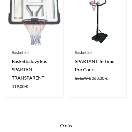
Basketbal
Basketbal
Basketbalový kôš
SPARTAN Life Time
SPARTAN
Pro Court
TRANSPARENT
Pôvodná
Aktuálna
356,70
€
268,00
€
cena
cena
119,00
€
bola:
je:
356,70 €.
268,00 €.
O nás