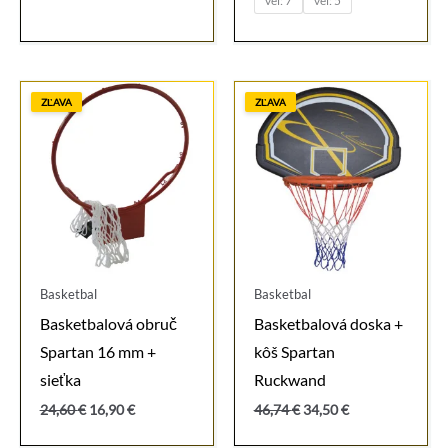
vel: 7
vel: 5
through
16,90 €
ZĽAVA
ZĽAVA
Basketbal
Basketbal
Basketbalová obruč
Basketbalová doska +
Spartan 16 mm +
kôš Spartan
sieťka
Ruckwand
Pôvodná
Aktuálna
Pôvodná
Aktuálna
24,60
€
16,90
€
46,74
€
34,50
€
cena
cena
cena
cena
bola:
je:
bola:
je: