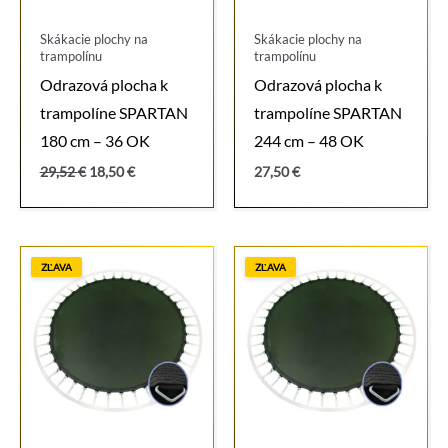
Skákacie plochy na
Skákacie plochy na
trampolínu
trampolínu
Odrazová plocha k
Odrazová plocha k
trampolíne SPARTAN
trampolíne SPARTAN
180 cm – 36 OK
244 cm – 48 OK
Pôvodná
Aktuálna
29,52
€
18,50
€
27,50
€
cena
cena
bola:
je:
29,52 €.
18,50 €.
ZĽAVA
ZĽAVA