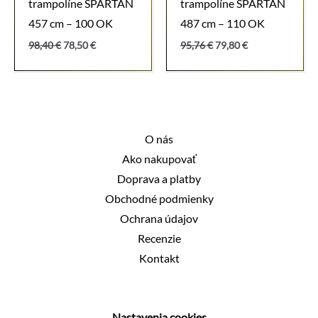
trampolíne SPARTAN
trampolíne SPARTAN
457 cm – 100 OK
487 cm – 110 OK
Pôvodná
Aktuálna
Pôvodná
Aktuálna
98,40
€
78,50
€
95,76
€
79,80
€
cena
cena
cena
cena
bola:
je:
bola:
je:
98,40 €.
78,50 €.
95,76 €.
79,80 €.
O nás
Ako nakupovať
Doprava a platby
Obchodné podmienky
Ochrana údajov
Recenzie
Kontakt
Nastavenia cookies