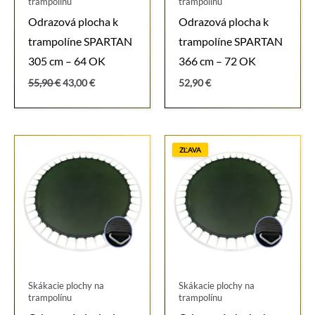
trampolínu
trampolínu
Odrazová plocha k
Odrazová plocha k
trampolíne SPARTAN
trampolíne SPARTAN
305 cm – 64 OK
366 cm – 72 OK
Pôvodná
Aktuálna
55,90
€
43,00
€
52,90
€
cena
cena
bola:
je:
55,90 €.
43,00 €.
ZĽAVA
Skákacie plochy na
Skákacie plochy na
trampolínu
trampolínu