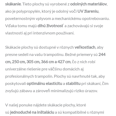
skákanie
. Tieto plochy sú vyrobené z
odolných materiálov
,
ako je polypropylén, ktorý je odolný voči
UV žiareniu
,
poveternostným vplyvom a mechanickému opotrebovaniu.
Vďaka tomu majú
dlhú životnosť
a zachovávajú si svoje
vlastnosti aj pri intenzívnom používaní.
Skákacie plochy sú dostupné v rôznych
veľkostiach
, aby
presne sedeli na vašu trampolínu. Bežné priemery sú
244
cm, 250 cm, 305 cm, 366 cm a 427 cm
, čo z nich robí
univerzálne riešenie pre väčšinu domácich aj
profesionálnych trampolín. Plochy sú navrhnuté tak, aby
poskytovali
optimálnu elasticitu
a
stabilitu
pri skákaní, čím
zvyšujú zábavu a zároveň minimalizujú riziko úrazov.
V našej ponuke nájdete skákacie plochy, ktoré
sú
jednoduché na inštaláciu
a sú kompatibilné s rôznymi