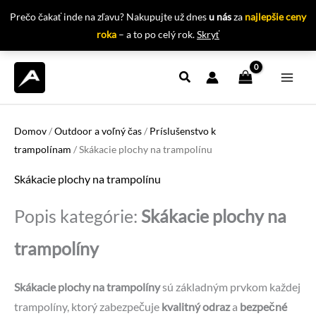
Prečo čakať inde na zľavu? Nakupujte už dnes
u nás
za
najlepšie ceny
roka
– a to po celý rok.
Skryť
Preskočiť
na
obsah
Domov
/
Outdoor a voľný čas
/
Príslušenstvo k
trampolínam
/ Skákacie plochy na trampolínu
Skákacie plochy na trampolínu
Popis kategórie:
Skákacie plochy na
trampolíny
Skákacie plochy na trampolíny
sú základným prvkom každej
trampolíny, ktorý zabezpečuje
kvalitný odraz
a
bezpečné