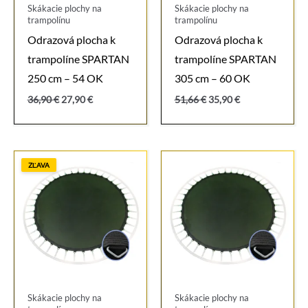
Skákacie plochy na
Skákacie plochy na
trampolínu
trampolínu
Odrazová plocha k
Odrazová plocha k
trampolíne SPARTAN
trampolíne SPARTAN
250 cm – 54 OK
305 cm – 60 OK
Pôvodná
Aktuálna
Pôvodná
Aktuálna
36,90
€
27,90
€
51,66
€
35,90
€
cena
cena
cena
cena
bola:
je:
bola:
je:
36,90 €.
27,90 €.
51,66 €.
35,90 €.
ZĽAVA
Skákacie plochy na
Skákacie plochy na