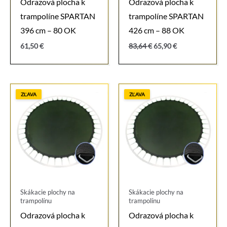
Odrazová plocha k
Odrazová plocha k
trampolíne SPARTAN
trampolíne SPARTAN
396 cm – 80 OK
426 cm – 88 OK
Pôvodná
Aktuálna
61,50
€
83,64
€
65,90
€
cena
cena
bola:
je:
83,64 €.
65,90 €.
ZĽAVA
ZĽAVA
Skákacie plochy na
Skákacie plochy na
trampolínu
trampolínu
Odrazová plocha k
Odrazová plocha k