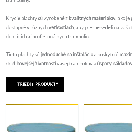
trampolíny.
Krycie plachty sú vyrobené z
kvalitných materiálov
, ako j
dostupné v rôznych
veľkostiach
, aby presne sedeli na vaš
domácich aj profesionálnych trampolín.
Tieto plachty sú
jednoduché na inštaláciu
a poskytujú
maxim
do
dlhovejšej životnosti
vašej trampolíny a
úspory náklado
TRIEDIŤ PRODUKTY