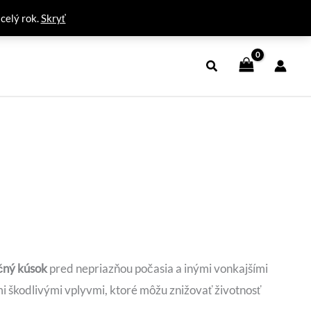
 celý rok.
Skryť
ičný kúsok
pred nepriazňou počasia a inými vonkajšími
 škodlivými vplyvmi, ktoré môžu znižovať životnosť