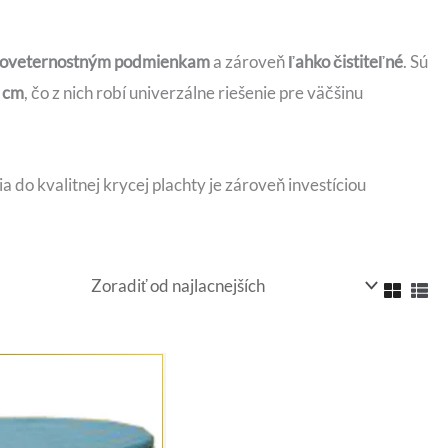
 poveternostným podmienkam
a zároveň
ľahko čistiteľné
. Sú
 cm
, čo z nich robí univerzálne riešenie pre väčšinu
a do kvalitnej krycej plachty je zároveň investíciou