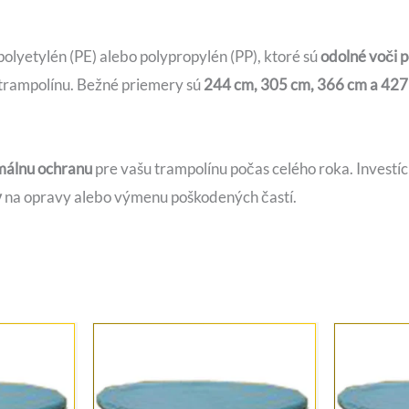
e polyetylén (PE) alebo polypropylén (PP), ktoré sú
odolné voči
u trampolínu. Bežné priemery sú
244 cm, 305 cm, 366 cm a 427
álnu ochranu
pre vašu trampolínu počas celého roka. Investíci
v
na opravy alebo výmenu poškodených častí.