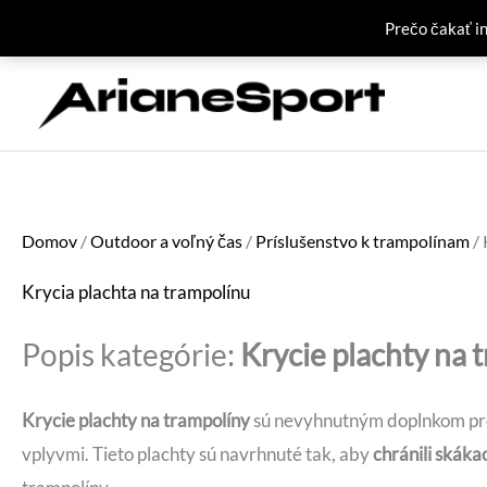
Prečo čakať i
Preskočiť
na
obsah
Domov
/
Outdoor a voľný čas
/
Príslušenstvo k trampolínam
/ 
Krycia plachta na trampolínu
Popis kategórie:
Krycie plachty na 
Krycie plachty na trampolíny
sú nevyhnutným doplnkom pre
vplyvmi. Tieto plachty sú navrhnuté tak, aby
chránili skáka