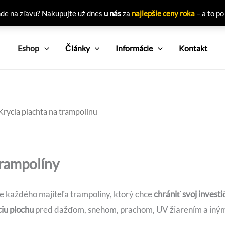
nde na zľavu? Nakupujte už dnes
u nás
za
najlepšie ceny roka
– a to po
Eshop
Články
Informácie
Kontakt
Krycia plachta na trampolínu
trampolíny
 každého majiteľa trampolíny, ktorý chce
chrániť svoj invest
ciu plochu
pred dažďom, snehom, prachom, UV žiarením a inými