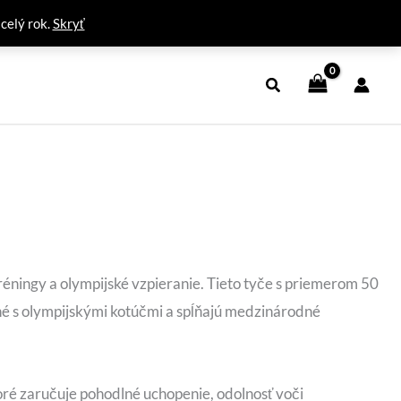
 celý rok.
Skryť
réningy a olympijské vzpieranie. Tieto tyče s priemerom 50
lné s olympijskými kotúčmi a spĺňajú medzinárodné
oré zaručuje pohodlné uchopenie, odolnosť voči