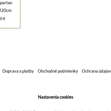
Spartan
 220cm
dná
Aktuálna
90
€
cena
je:
0 €.
104,90 €.
Doprava a platby
Obchodné podmienky
Ochrana údajov
Nastavenia cookies