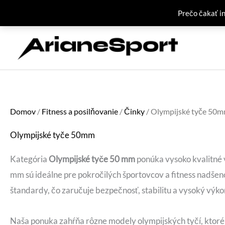
Prečo čakať i
Preskočiť
na
obsah
Domov
/
Fitness a posilňovanie
/
Činky
/ Olympijské tyče 50
Olympijské tyče 50mm
Kategória
Olympijské tyče 50 mm
ponúka vysoko kvalitné v
mm sú ideálne pre pokročilých športovcov a fitness nadšen
štandardy, čo zaručuje bezpečnosť, stabilitu a vysoký výkon
Naša ponuka zahŕňa rôzne modely olympijských tyčí, ktoré 