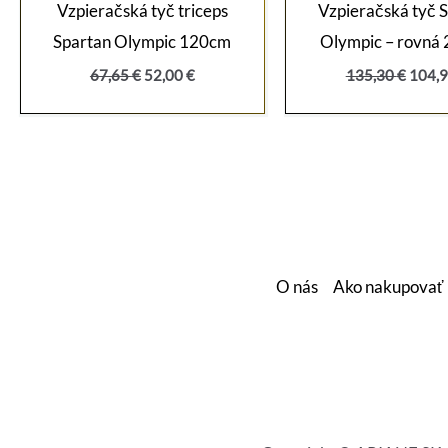
Vzpieračská tyč triceps
Vzpieračská tyč 
Spartan Olympic 120cm
Olympic – rovná
Pôvodná
Aktuálna
Pôvo
67,65
€
52,00
€
135,30
€
104,
cena
cena
cena
bola:
je:
bola:
67,65 €.
52,00 €.
135,3
O nás
Ako nakupovať