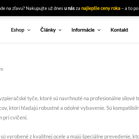
nde na zľavu? Nakupujte už dnes
u nás
za
najlepšie ceny roka
– a to po
Eshop
Články
Informácie
Kontakt
mm
zpieračské tyče, ktoré sú navrhnuté na profesionálne silové t
cov, ktorí hľadajú robustné a odolné vybavenie. Sú kompatibi
 pri cvičení.
sú vyrobené z kvalitnej ocele a majú špeciálne prevedenie, kt