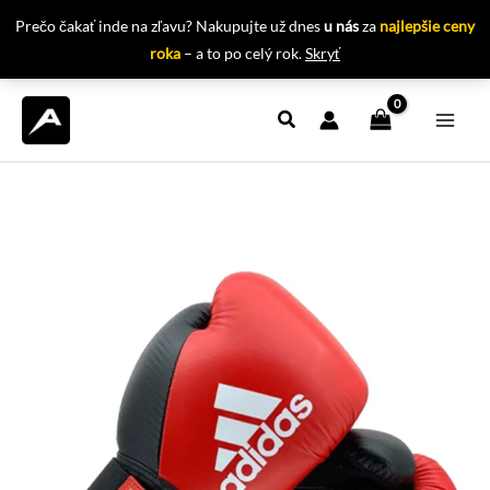
Prečo čakať inde na zľavu? Nakupujte už dnes
u nás
za
najlepšie ceny
roka
– a to po celý rok.
Skryť
Preskočiť
na
obsah