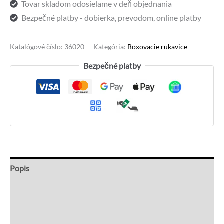
Tovar skladom odosielame v deň objednania
čierne
Bezpečné platby - dobierka, prevodom, online platby
Katalógové číslo:
36020
Kategória:
Boxovacie rukavice
Bezpečné platby
Popis
Ďalšie informácie
Recenzie (1)