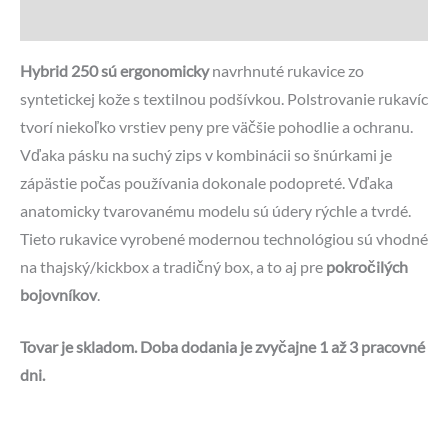
Otázky a odpovede
Hybrid 250 sú ergonomicky
navrhnuté rukavice zo
syntetickej kože s textilnou podšívkou. Polstrovanie rukavíc
tvorí niekoľko vrstiev peny pre väčšie pohodlie a ochranu.
Vďaka pásku na suchý zips v kombinácii so šnúrkami je
zápästie počas používania dokonale podopreté. Vďaka
anatomicky tvarovanému modelu sú údery rýchle a tvrdé.
Tieto rukavice vyrobené modernou technológiou sú vhodné
na thajský/kickbox a tradičný box, a to aj pre
pokročilých
bojovníkov
.
Tovar je skladom. Doba dodania je zvyčajne 1 až 3 pracovné
dni.