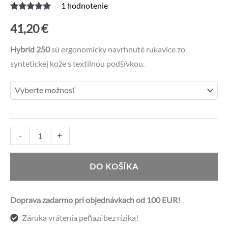
1
hodnotenie
Hodnotenie
1
5.00
z 5 na
41,20
€
základe
zákazníckej
recenzie
Hybrid 250
sú ergonomicky navrhnuté rukavice zo
syntetickej kože s textilnou podšívkou.
množstvo
Alternative:
-
+
Adidas
box
DO KOŠÍKA
rukavice
Hybrid
Doprava zadarmo pri objednávkach od 100 EUR!
250
Záruka vrátenia peňazí bez rizika!
červeno-