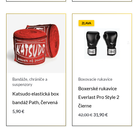
ZĽAVA
Bandáže, chrániče a
Boxovacie rukavice
suspenzory
Boxerské rukavice
Katsudo elastická box
Everlast Pro Style 2
bandáž Path, červená
čierne
5,90
€
Pôvodná
Aktuálna
42,00
€
31,90
€
cena
cena
bola:
je:
42,00 €.
31,90 €.