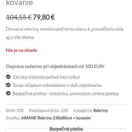
kovanie
Pôvodná
Aktuálna
104,55
€
79,80
€
cena
cena
Drevené rebriny montovateľné na stenu k precvičeniu tela
aj u Vás doma.
bola:
je:
Nie je na sklade
104,55 €.
79,80 €.
Doprava zadarmo pri objednávkach od 100 EUR!
Záruka vrátenia peňazí bez rizika!
Tovar skladom odosielame v deň objednania
Bezpečné platby - dobierka, prevodom, online platby
EAN:
230
Katalógové číslo:
230
Kategória:
Rebriny
Značka:
ARIANE Rebriny 230x80cm + kovanie
Bezpečné platby