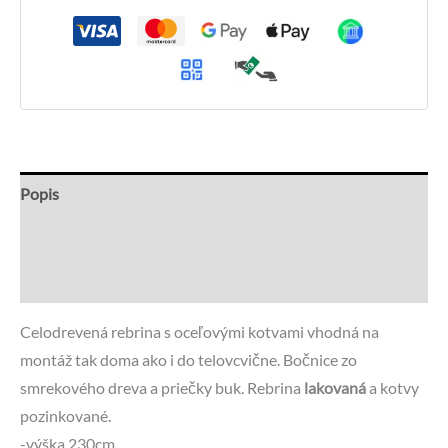
Popis
Recenzie (0)
Otázky a odpovede
Celodrevená rebrina s oceľovými kotvami vhodná na
montáž tak doma ako i do telovcvične. Bočnice zo
smrekového dreva a priečky buk. Rebrina
lakovaná
a kotvy
pozinkované.
-výška 230cm