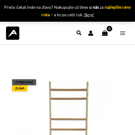
Prečo čakať inde na zľavu? Nakupujte už dnes
u nás
za
najlepšie ceny
roka
– a to po celý rok.
Skryť
Preskočiť
na
obsah
VYPREDANÉ
ZĽAVA