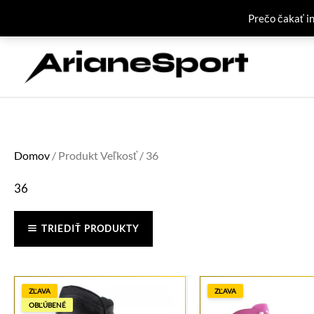
Prečo čakať i
Preskočiť
na
obsah
Domov
/ Produkt Veľkosť / 36
36
TRIEDIŤ PRODUKTY
ZĽAVA
ZĽAVA
OBĽÚBENÉ