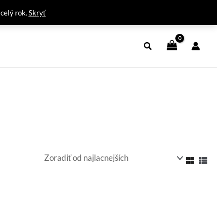
 celý rok.
Skryť