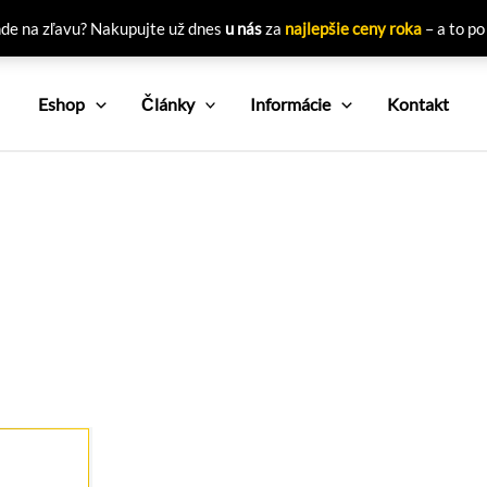
nde na zľavu? Nakupujte už dnes
u nás
za
najlepšie ceny roka
– a to po
Eshop
Články
Informácie
Kontakt