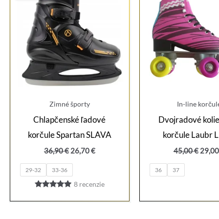
Zimné športy
In-line korčul
Chlapčenské ľadové
Dvojradové koli
korčule Spartan SLAVA
korčule Laubr
Pôvodná
Aktuálna
Pôvo
36,90
€
26,70
€
45,00
€
29,0
cena
cena
cena
bola:
je:
bola:
29-32
33-36
36
37
36,90 €.
26,70 €.
45,00
8
recenzie
Hodnotenie
5.00
z 5