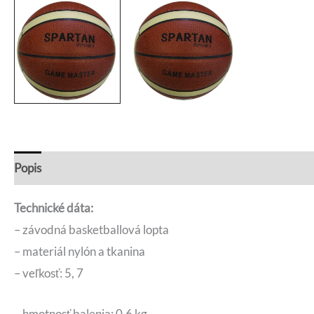
Popis
Ďalšie informácie
Recenzie (0)
Otázky a odpo
Technické dáta:
– závodná basketballová lopta
– materiál nylón a tkanina
– veľkosť: 5, 7
– hmotnosť balenia: 0.6 kg