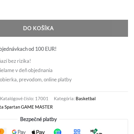
through
ernative:
16,90 €
DO KOŠÍKA
objednávkach od 100 EUR!
azí bez rizika!
ielame v deň objednania
obierka, prevodom, online platby
Katalógové číslo:
17001
Kategória:
Basketbal
pta Spartan GAME MASTER
Bezpečné platby