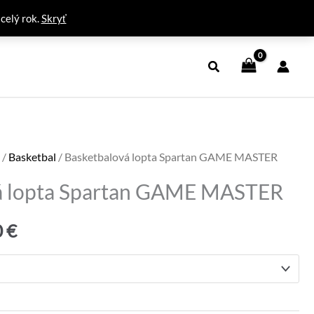
 celý rok.
Skryť
y
/
Basketbal
/ Basketbalová lopta Spartan GAME MASTER
á lopta Spartan GAME MASTER
Price
0
€
range:
15,90 €