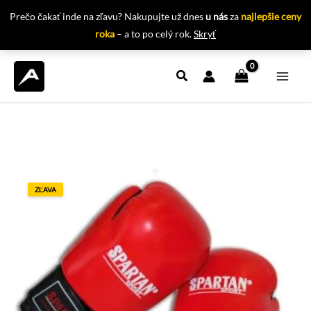
Prečo čakať inde na zľavu? Nakupujte už dnes
u nás
za
najlepšie ceny
roka
– a to po celý rok.
Skryť
Preskočiť
na
obsah
ZĽAVA