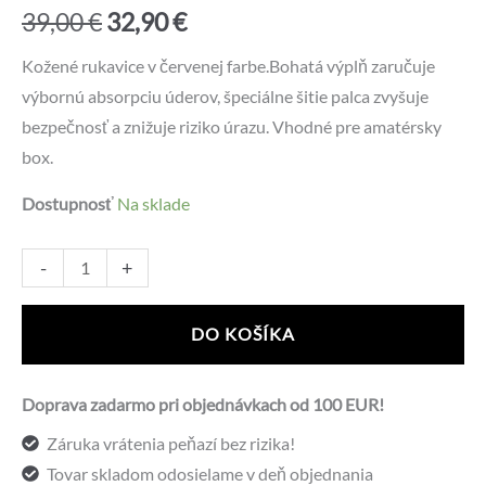
Pôvodná
Aktuálna
39,00
€
32,90
€
cena
cena
Kožené rukavice v červenej farbe.Bohatá výplň zaručuje
výbornú absorpciu úderov, špeciálne šitie palca zvyšuje
bola:
je:
bezpečnosť a znižuje riziko úrazu. Vhodné pre amatérsky
39,00 €.
32,90 €.
box.
Dostupnosť
Na sklade
množstvo
Alternative:
-
+
Box
rukavice
DO KOŠÍKA
Spartan
12oz
Doprava zadarmo pri objednávkach od 100 EUR!
-
Záruka vrátenia peňazí bez rizika!
sparingové
Tovar skladom odosielame v deň objednania