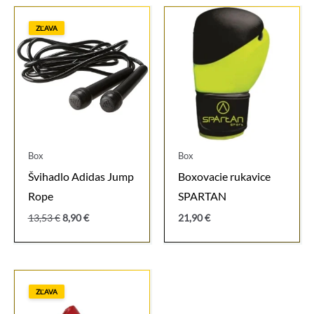
ZĽAVA
Box
Box
Švihadlo Adidas Jump
Boxovacie rukavice
Rope
SPARTAN
Pôvodná
Aktuálna
13,53
€
8,90
€
21,90
€
cena
cena
bola:
je:
13,53 €.
8,90 €.
ZĽAVA