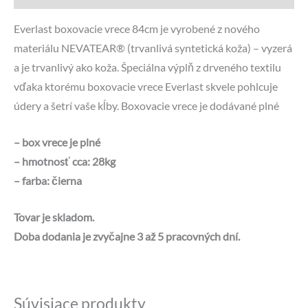
Everlast boxovacie vrece 84cm je vyrobené z nového
materiálu NEVATEAR® (trvanlivá syntetická koža) – vyzerá
a je trvanlivý ako koža. Špeciálna výplň z drveného textilu
vďaka ktorému boxovacie vrece Everlast skvele pohlcuje
údery a šetrí vaše kĺby. Boxovacie vrece je dodávané plné
– box vrece je plné
– hmotnosť cca: 28kg
– farba: čierna
Tovar je skladom.
Doba dodania je zvyčajne 3 až 5 pracovných dní.
Súvisiace produkty