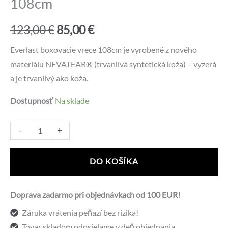
108cm
Pôvodná
Aktuálna
123,00
€
85,00
€
cena
cena
Everlast boxovacie vrece 108cm je vyrobené z nového
materiálu NEVATEAR® (trvanlivá syntetická koža) – vyzerá
bola:
je:
a je trvanlivý ako koža.
123,00 €.
85,00 €.
Dostupnosť
Na sklade
množstvo
Alternative:
-
+
Boxovacie
vrece
DO KOŠÍKA
EVERLAST
108cm
Doprava zadarmo pri objednávkach od 100 EUR!
Záruka vrátenia peňazí bez rizika!
Tovar skladom odosielame v deň objednania