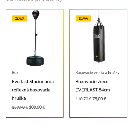
ZĽAVA
ZĽAVA
Box
Boxovacie vrecia a hrušky
Everlast Stacionárna
Boxovacie vrece
reflexná boxovacia
EVERLAST 84cm
hruška
Pôvodná
Aktuálna
110,70
€
79,00
€
cena
cena
Pôvodná
Aktuálna
159,90
€
109,00
€
bola:
je:
cena
cena
110,70 €.
79,00 €.
bola:
je:
159,90 €.
109,00 €.