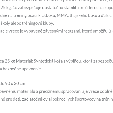
e 25 kg, čo zabezpečuje dostatočnú stabilitu pri úderoch a kop
dné na tréning boxu, kickboxu, MMA, thajského boxu a ďalších
 školy alebo tréningové kluby.
cie vrece je vybavené závesnými reťazami, ktoré umožňujú j
a 25 kg Materiál: Syntetická koža s výplňou, ktorá zabezpečuj
a bezpečné upevnenie.
do 90 x 30 cm
 pevnému materiálu a precíznemu spracovaniu je vrece odolné
né pre deti, začiatočníkov aj pokročilých športovcov na tréni