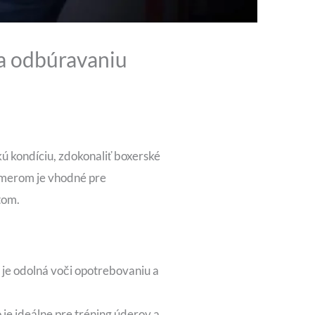
i a odbúravaniu
kú kondíciu, zdokonaliť boxerské
ozmerom je vhodné pre
tom.
 je odolná voči opotrebovaniu a
je ideálne pre tréning úderov a