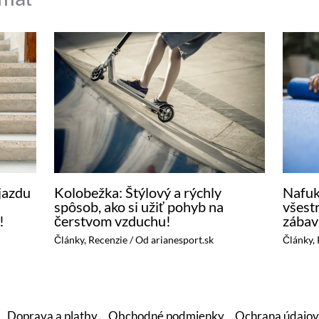
v
r
e
c
e
K
A
T
S
Kolobežka: Štýlový a rýchly
Nafuk
 jazdu
spôsob, ako si užiť pohyb na
všest
U
čerstvom vzduchu!
zábav
!
D
Články
,
Recenzie
/ Od
arianesport.sk
Články
,
O
9
0
Doprava a platby
Obchodné podmienky
Ochrana údajov
x