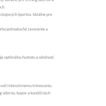
och.
 bojových športov. Ideálne pre
eho jednoduché zavesenie a
e optimálnu hustotu a odolnosť.
 voči intenzívnemu trénovaniu.
ng úderov, kopov a kondičných