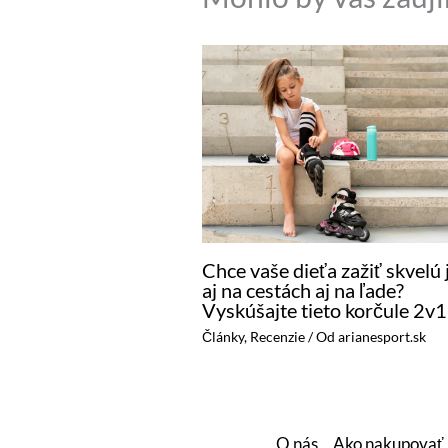
Chce vaše dieťa zažiť skvelú
aj na cestách aj na ľade?
Vyskúšajte tieto korčule 2v1
Články
,
Recenzie
/ Od
arianesport.sk
O nás
Ako nakupovať