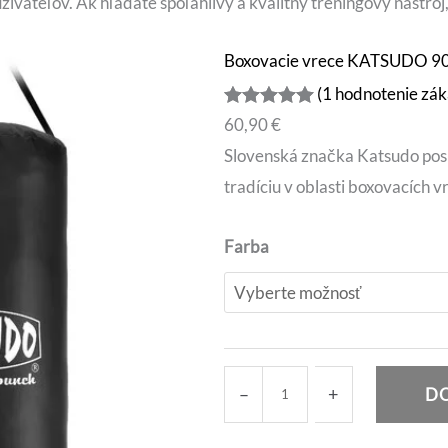
žívateľov. Ak hľadáte spoľahlivý a kvalitný tréningový nástroj
Boxovacie vrece KATSUDO 90
(1 hodnotenie zák
Hodnotenie
1
60,90
€
5.00
z 5
Slovenská značka Katsudo posky
na základe
tradíciu v oblasti boxovacích vr
zákazníckej
recenzie
A
Farba
l
t
e
r
m
–
+
DO
n
n
a
o