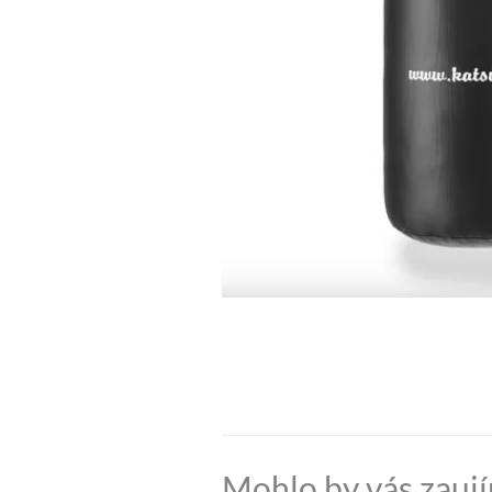
Mohlo by vás zauj