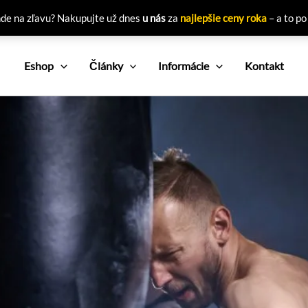
nde na zľavu? Nakupujte už dnes
u nás
za
najlepšie ceny roka
– a to po
Eshop
Články
Informácie
Kontakt