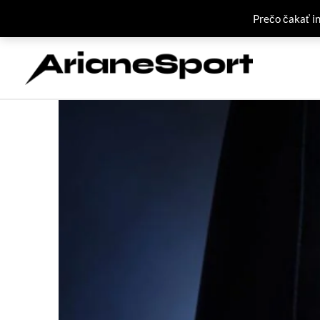
Prečo čakať i
Preskočiť
na
obsah