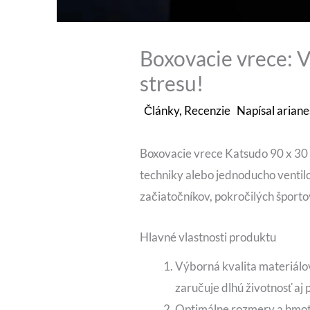
Boxovacie vrece: Vá
stresu!
Články
,
Recenzie
Napísal
ariane
Boxovacie vrece Katsudo 90 x 30 c
techniky alebo jednoducho ventilo
začiatočníkov, pokročilých športo
Hlavné vlastnosti produktu
Výborná kvalita materiálov
zaručuje dlhú životnosť aj 
Optimálne rozmery a hmotn