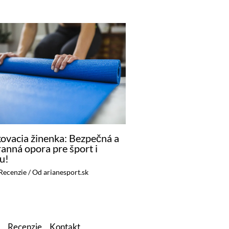
ovacia žinenka: Bezpečná a
ranná opora pre šport i
u!
Recenzie
/ Od
arianesport.sk
Recenzie
Kontakt