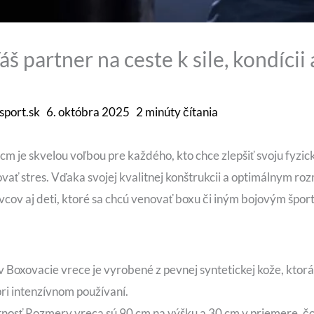
š partner na ceste k sile, kondíci
sport.sk
6. októbra 2025
2 minúty čítania
m je skvelou voľbou pre každého, kto chce zlepšiť svoju fyzic
vať stres. Vďaka svojej kvalitnej konštrukcii a optimálnym r
vcov aj deti, ktoré sa chcú venovať boxu či iným bojovým špor
 Boxovacie vrece je vyrobené z pevnej syntetickej kože, ktorá
pri intenzívnom používaní.
osť Rozmery vreca sú 90 cm na výšku a 30 cm v priemere, čo 