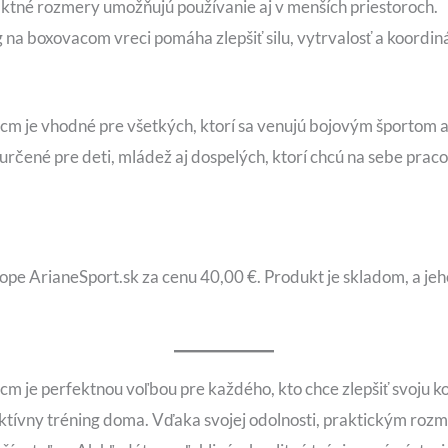
tné rozmery umožňujú používanie aj v menších priestoroch.
g na boxovacom vreci pomáha zlepšiť silu, vytrvalosť a koordin
cm je vhodné pre všetkých, ktorí sa venujú bojovým športom a
 určené pre deti, mládež aj dospelých, ktorí chcú na sebe praco
ope ArianeSport.sk za cenu 40,00 €. Produkt je skladom, a jeh
m je perfektnou voľbou pre každého, kto chce zlepšiť svoju ko
 aktívny tréning doma. Vďaka svojej odolnosti, praktickým r