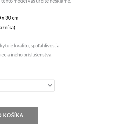
, tento model vás určite nesklame.
 x 30 cm
azníka)
tuje kvalitu, spoľahlivosť a
iec a iného príslušenstva.
 KOŠÍKA