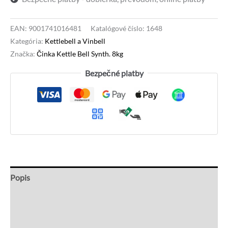
EAN:
9001741016481
Katalógové číslo:
1648
Kategória:
Kettlebell a Vinbell
Značka:
Činka Kettle Bell Synth. 8kg
Bezpečné platby
Popis
Recenzie (0)
Otázky a odpovede