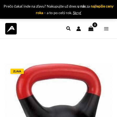
Prečo čakať inde na zľavu? Nakupujte už dnes
u nás
za
najlepšie ceny
roka
– a to po celý rok.
Skryť
Preskočiť
na
obsah
ZĽAVA