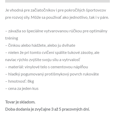
Je vhodná pre začiatočníkov i pre pokročilých športovcov
pre rozvoj sily. Môže sa používať ako jednotlivo, tak i v páre.
– závažia so špeciálne vytvarovanou rúčkou pre optimálny
tréning
– činkou alebo hádžete, alebo ju dvíhate
– nielen že pri tomto cvičení spálite tukové zásoby, ale
naviac rýchlo zvýšite svoju silu a vytrvalosť
– materiál: vinylové telo s cementovou náplňou
– hladký pogumovaný protišmykový povrch rukoväte
– hmotnosť: 8kg
– cena za jeden kus
Tovar je skladom.
Doba dodania je zvyčajne 3 až 5 pracovných dní.