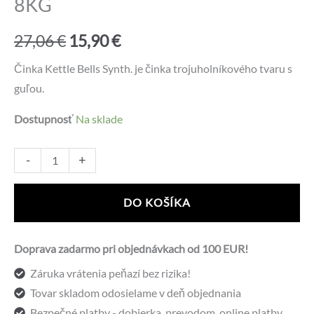
8KG
Pôvodná
Aktuálna
27,06
€
15,90
€
cena
cena
Činka Kettle Bells Synth. je činka trojuholníkového tvaru s
guľou.
bola:
je:
Dostupnosť
Na sklade
27,06 €.
15,90 €.
množstvo
Alternative:
-
+
Činka
KETTLE
DO KOŠÍKA
BELL
SYNTETIK
Doprava zadarmo pri objednávkach od 100 EUR!
8KG
Záruka vrátenia peňazí bez rizika!
Tovar skladom odosielame v deň objednania
Bezpečné platby - dobierka, prevodom, online platby