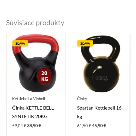
Súvisiace produkty
ZĽAVA
ZĽAVA
Kettlebell a Vinbell
Činky
Činka KETTLE BELL
Spartan Kettlebell 16
SYNTETIK 20KG
kg
Pôvodná
Aktuálna
Pôvodná
Aktuálna
59,04
€
38,90
€
61,50
€
45,90
€
cena
cena
cena
cena