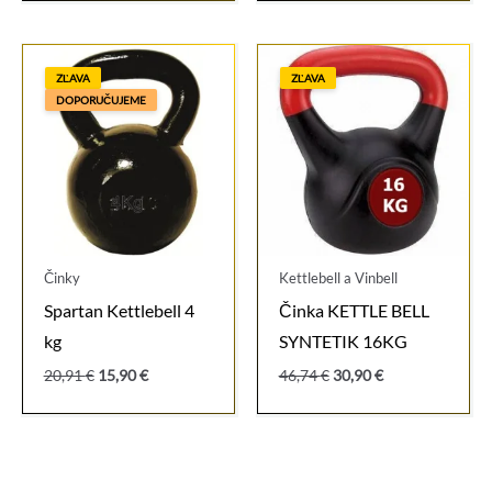
bola:
je:
bola:
je:
59,04 €.
38,90 €.
61,50 €.
45,90 €.
ZĽAVA
ZĽAVA
DOPORUČUJEME
Činky
Kettlebell a Vinbell
Spartan Kettlebell 4
Činka KETTLE BELL
kg
SYNTETIK 16KG
Pôvodná
Aktuálna
Pôvodná
Aktuálna
20,91
€
15,90
€
46,74
€
30,90
€
cena
cena
cena
cena
bola:
je:
bola:
je:
20,91 €.
15,90 €.
46,74 €.
30,90 €.