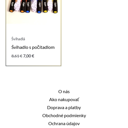
Švihadlá
Švihadlo s počítadlom
Pôvodná
Aktuálna
8,61
€
7,00
€
cena
cena
bola:
je:
8,61 €.
7,00 €.
O nás
Ako nakupovať
Doprava a platby
Obchodné podmienky
Ochrana údajov