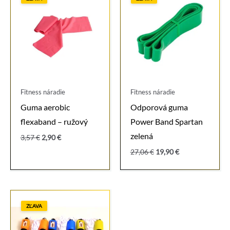
Fitness náradie
Fitness náradie
Guma aerobic
Odporová guma
flexaband – ružový
Power Band Spartan
zelená
Pôvodná
Aktuálna
3,57
€
2,90
€
cena
cena
Pôvodná
Aktuálna
27,06
€
19,90
€
bola:
je:
cena
cena
3,57 €.
2,90 €.
bola:
je:
27,06 €.
19,90 €.
ZĽAVA