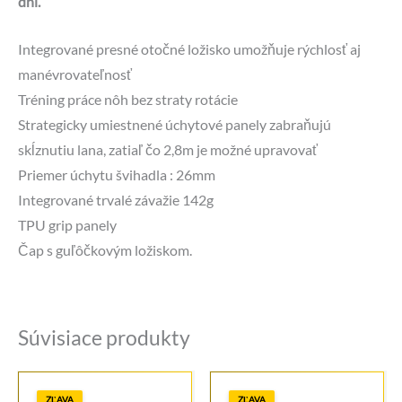
dni.
Integrované presné otočné ložisko umožňuje rýchlosť aj
manévrovateľnosť
Tréning práce nôh bez straty rotácie
Strategicky umiestnené úchytové panely zabraňujú
skĺznutiu lana, zatiaľ čo 2,8m je možné upravovať
Priemer úchytu švihadla : 26mm
Integrované trvalé závažie 142g
TPU grip panely
Čap s guľôčkovým ložiskom.
Súvisiace produkty
ZĽAVA
ZĽAVA