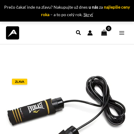
Prečo čakať inde na zľavu? Nakupujte už dnes
u nás
za
najlepšie ceny
roka
– a to po celý rok.
Skryť
Preskočiť
na
obsah
ZĽAVA