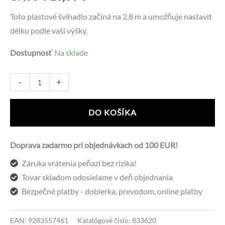
cena
cena
Toto plastové švihadlo začíná na 2,8 m a umožňuje nastavit
délku podle vaší výšky.
bola:
je:
Dostupnosť
Na sklade
19,68 €.
13,60 €.
množstvo
Alternative:
-
+
Everlast
Evergrip
DO KOŠÍKA
Weighted
Jump
Doprava zadarmo pri objednávkach od 100 EUR!
Rope
Záruka vrátenia peňazí bez rizika!
Tovar skladom odosielame v deň objednania
Bezpečné platby - dobierka, prevodom, online platby
EAN:
9283557461
Katalógové číslo:
833620