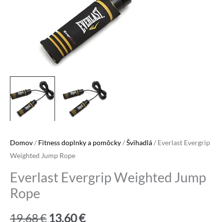
Domov
/
Fitness doplnky a pomôcky
/
Švihadlá
/ Everlast Evergrip
Weighted Jump Rope
Everlast Evergrip Weighted Jump
Rope
Pôvodná
Aktuálna
19,68
€
13,60
€