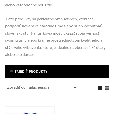
alebo každodenné použitie.
Tieto produkty sú perfektné pre všetkých, ktorí chcú
podporiť slovenské národné tímy alebo si len vychutnať
slovenský štýl. Fanúšikovia môžu ukázať svoju vernosť
svojmu tímu alebo krajine prostredníctvom kvalitného a
štýlového vybavenia, ktoré je ideálne na zberateľské účely
alebo ako darček.
TRIEDIŤ PRODUKTY