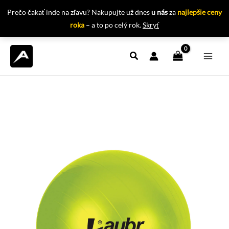
Prečo čakať inde na zľavu? Nakupujte už dnes
u nás
za
najlepšie ceny
roka
– a to po celý rok.
Skryť
Preskočiť
na
obsah