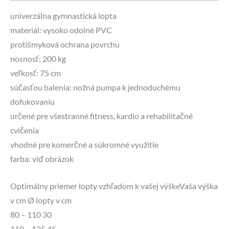
univerzálna gymnastická lopta
materiál: vysoko odolné PVC
protišmyková ochrana povrchu
nosnosť: 200 kg
veľkosť: 75 cm
súčasťou balenia: nožná pumpa k jednoduchému
dofukovaniu
určené pre všestranné fitness, kardio a rehabilitačné
cvičenia
vhodné pre komerčné a súkromné využitie
farba: viď obrázok
Optimálny priemer lopty vzhľadom k vašej výškeVaša výška
v cm Ø lopty v cm
80 – 110 30
110 – 135 45