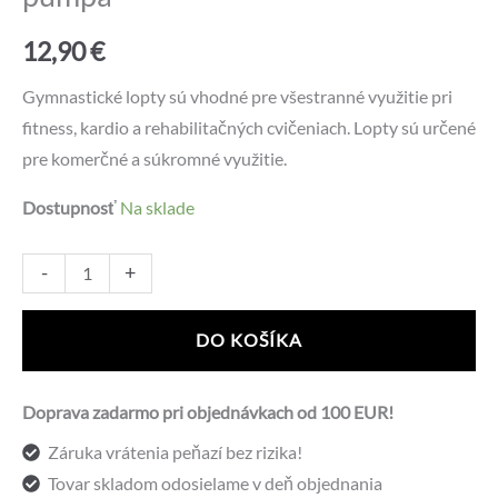
12,90
€
Gymnastické lopty sú vhodné pre všestranné využitie pri
fitness, kardio a rehabilitačných cvičeniach. Lopty sú určené
pre komerčné a súkromné využitie.
Dostupnosť
Na sklade
množstvo
Alternative:
-
+
Gymnastická
lopta
DO KOŠÍKA
LAUBR
75cm
Doprava zadarmo pri objednávkach od 100 EUR!
+
Záruka vrátenia peňazí bez rizika!
pumpa
Tovar skladom odosielame v deň objednania