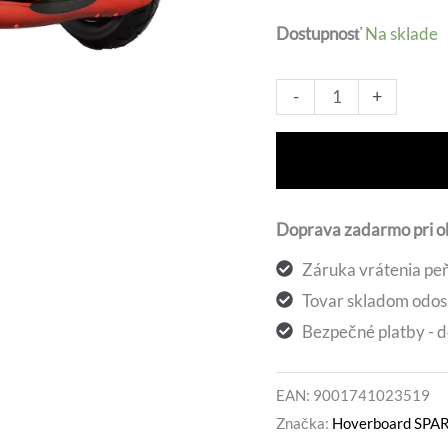
bola:
Dostupnosť
Na sklade
369,0
množstvo
Alt
-
+
Hoverboard
SPARTAN
PREMIUM
10
Doprava zadarmo pri 
inch
Záruka vrátenia peň
Tovar skladom odos
Bezpečné platby - d
EAN:
9001741023519
Značka:
Hoverboard SPA