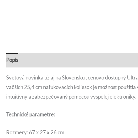
Popis
Recenzie (0)
Otázky a odpovede
Svetová novinka už aj na Slovensku , cenovo dostupný Ult
vačších 25,4 cm nafukovacích koliesok je možnosť použitia
intuitívny a zabezpečovaný pomocou vyspelej elektroniky.
Technické parametre:
Rozmery: 67 x 27 x 26 cm