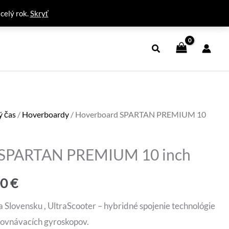
 celý rok.
Skryť
ý čas
/
Hoverboardy
/ Hoverboard SPARTAN PREMIUM 10
 SPARTAN PREMIUM 10 inch
dná
Aktuálna
00
€
cena
a Slovensku , UltraScooter – hybridné spojenie technológie
rovnávacích gyroskopov.