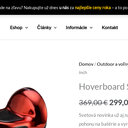
nde na zľavu? Nakupujte už dnes
u nás
za
najlepšie ceny roka
– a to po
Eshop
Články
Informácie
Kontakt
Domov
/
Outdoor a voľn
inch
Hoverboard
Pôvo
369,00
€
299,
cena
Svetová novinka už aj n
pohonu na batérie a vy