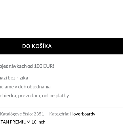
je:
0 €.
299,00 €.
ernative:
DO KOŠÍKA
objednávkach od 100 EUR!
azí bez rizika!
ielame v deň objednania
obierka, prevodom, online platby
Katalógové číslo:
2351
Kategória:
Hoverboardy
RTAN PREMIUM 10 inch