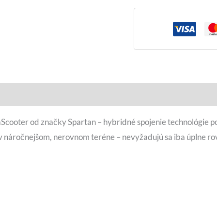
raScooter od značky Spartan – hybridné spojenie technológie
 v náročnejšom, nerovnom teréne – nevyžadujú sa iba úplne ro