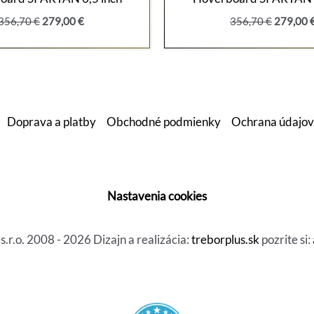
Pôvodná
Aktuálna
Pôvodná
356,70
€
279,00
€
356,70
€
279,00
cena
cena
cena
bola:
je:
bola:
356,70 €.
279,00 €.
356,70 €
Doprava a platby
Obchodné podmienky
Ochrana údajov
Nastavenia cookies
r.o. 2008 - 2026 Dizajn a realizácia:
treborplus.sk
pozrite si: