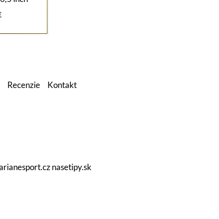
Aktuálna
€
cena
je:
.
279,00 €.
Recenzie
Kontakt
arianesport.cz
nasetipy.sk