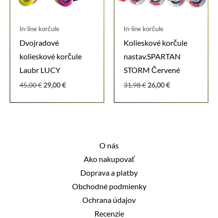
In-line korčule
In-line korčule
Dvojradové
Kolieskové korčule
kolieskové korčule
nastav.SPARTAN
Laubr LUCY
STORM Červené
Pôvodná
Aktuálna
Pôvodná
Aktuálna
45,00
€
29,00
€
31,98
€
26,00
€
cena
cena
cena
cena
bola:
je:
bola:
je:
45,00 €.
29,00 €.
31,98 €.
26,00 €.
O nás
Ako nakupovať
Doprava a platby
Obchodné podmienky
Ochrana údajov
Recenzie