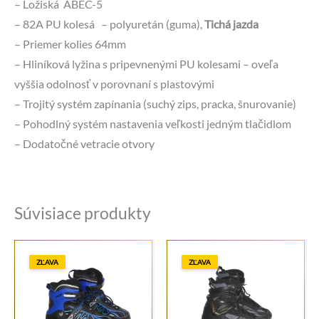
– Ložiská ABEC-5
– 82A PU kolesá – polyuretán (guma),
Tichá jazda
– Priemer kolies 64mm
– Hliníková lyžina s pripevnenými PU kolesami – oveľa
vyššia odolnosť v porovnaní s plastovými
– Trojitý systém zapínania (suchý zips, pracka, šnurovanie)
– Pohodlný systém nastavenia veľkosti jedným tlačidlom
– Dodatočné vetracie otvory
Súvisiace produkty
ZĽAVA
ZĽAVA