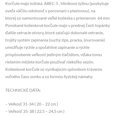
Korčule majú ložiská ABEC-5 , hliníkovú lyžinu (poskytuje
oveľa väčšiu odolnosť v porovnaní s plastovou), na
ktorej sú namontované veľké kolieska s priemerom 64 mm
Ponúkané kolieskové korčule majú v prednej časti topánky
ďalšie vetracie otvory, ktoré zaisťujú dokonalé vetranie,
trojitý systém zapínania (suchý zips, pracka, šnurovanie)
umožňuje rýchle a spoľahlivé zapínanie a rýchle
prispôsobenie veľkosti jediným tlačidlom, vďaka tomu
riešením môžete korčule používať niekoľko sezón.
Kolieskové korčule sú vynikajúcim spôsobom trávenia
voľného času vonku a sú formou fyzickej námahy.
TECHNICKÉ DÁTA:
– Velkosť 31-34 ( 20 – 22 cm )
– Veľkosť 35-38 ( 22,5 – 24,5 cm )