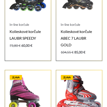
In-line korčule
In-line korčule
Kolieskové korčule
Kolieskové korčule
LAUBR SPEEDY
ABEC 7 LAUBR
GOLD
Pôvodná
Aktuálna
73,80
€
60,00
€
cena
cena
Pôvodná
Aktuálna
104,55
€
85,00
€
bola:
je:
cena
cena
73,80 €.
60,00 €.
bola:
je:
104,55 €.
85,00 €.
ZĽAVA
ZĽAVA