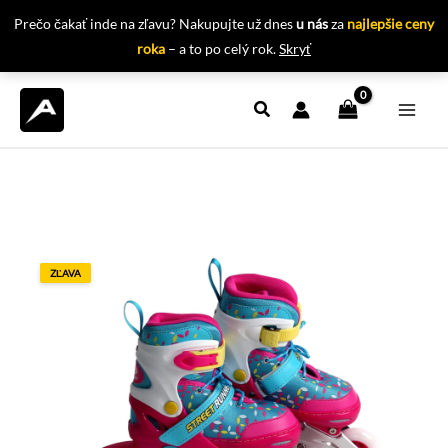
Prečo čakať inde na zľavu? Nakupujte už dnes
u nás
za
najlepšie ceny
roka
– a to po celý rok.
Skryť
Preskočiť
na
obsah
ZĽAVA