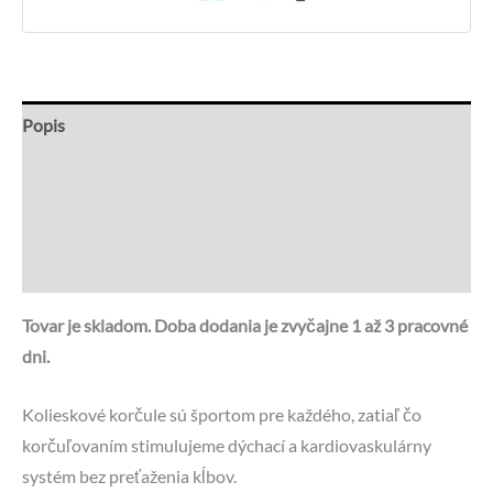
Popis
Ďalšie informácie
Recenzie (0)
Otázky a odpovede
Tovar je skladom. Doba dodania je zvyčajne 1 až 3 pracovné
dni.
Kolieskové korčule sú športom pre každého, zatiaľ čo
korčuľovaním stimulujeme dýchací a kardiovaskulárny
systém bez preťaženia kĺbov.