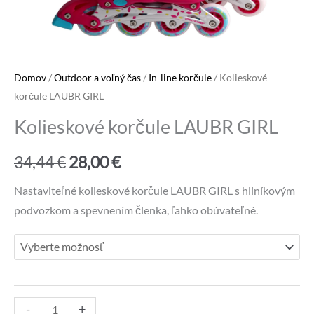
Domov
/
Outdoor a voľný čas
/
In-line korčule
/ Kolieskové
korčule LAUBR GIRL
Kolieskové korčule LAUBR GIRL
Pôvodná
Aktuálna
34,44
€
28,00
€
cena
cena
Nastaviteľné kolieskové korčule LAUBR GIRL s hliníkovým
podvozkom a spevnením členka, ľahko obúvateľné.
bola:
je:
34,44 €.
28,00 €.
množstvo
Alternative:
-
+