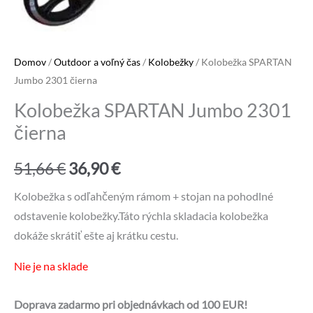
Domov
/
Outdoor a voľný čas
/
Kolobežky
/ Kolobežka SPARTAN
Jumbo 2301 čierna
Kolobežka SPARTAN Jumbo 2301
čierna
Pôvodná
Aktuálna
51,66
€
36,90
€
cena
cena
Kolobežka s odľahčeným rámom + stojan na pohodlné
odstavenie kolobežky.Táto rýchla skladacia kolobežka
bola:
je:
dokáže skrátiť ešte aj krátku cestu.
51,66 €.
36,90 €.
Nie je na sklade
Doprava zadarmo pri objednávkach od 100 EUR!