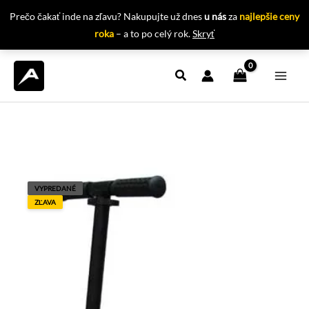
Prečo čakať inde na zľavu? Nakupujte už dnes
u nás
za
najlepšie ceny
roka
– a to po celý rok.
Skryť
Preskočiť
na
obsah
VYPREDANÉ
ZĽAVA