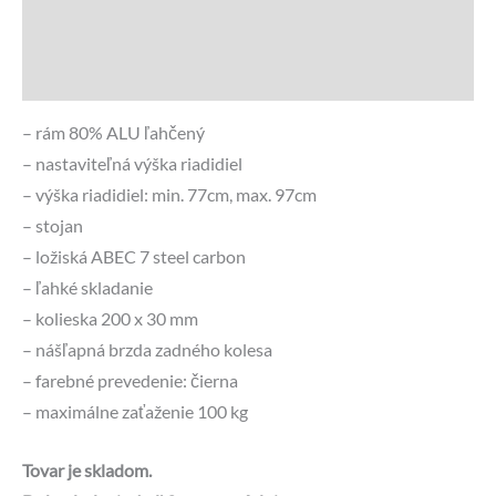
Recenzie (0)
Otázky a odpovede
– rám 80% ALU ľahčený
– nastaviteľná výška riadidiel
– výška riadidiel: min. 77cm, max. 97cm
– stojan
– ložiská ABEC 7 steel carbon
– ľahké skladanie
– kolieska 200 x 30 mm
– nášľapná brzda zadného kolesa
– farebné prevedenie: čierna
– maximálne zaťaženie 100 kg
Tovar je skladom.