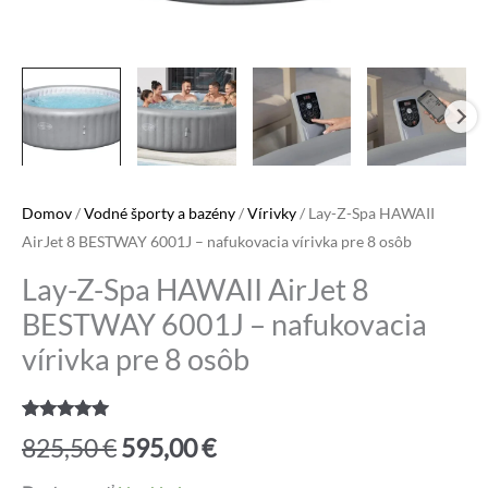
Domov
/
Vodné športy a bazény
/
Vírivky
/ Lay-Z-Spa HAWAII
AirJet 8 BESTWAY 6001J – nafukovacia vírivka pre 8 osôb
Lay-Z-Spa HAWAII AirJet 8
BESTWAY 6001J – nafukovacia
vírivka pre 8 osôb
Hodnotenie
2
Pôvodná
Aktuálna
825,50
€
595,00
€
5.00
z 5 na
základe
zákazníckych