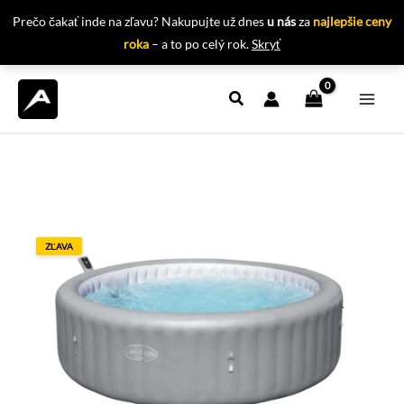
Prečo čakať inde na zľavu? Nakupujte už dnes
u nás
za
najlepšie ceny
roka
– a to po celý rok.
Skryť
Preskočiť
na
obsah
ZĽAVA