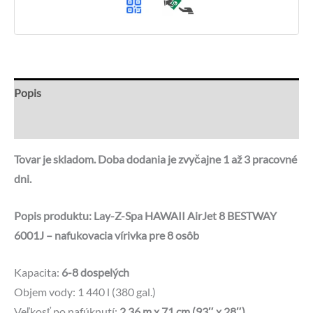
osôb
Popis
Otázky a odpovede
Tovar je skladom. Doba dodania je zvyčajne 1 až 3 pracovné
dni.
Popis produktu:
Lay-Z-Spa HAWAII AirJet 8 BESTWAY
6001J – nafukovacia vírivka pre 8 osôb
Kapacita:
6-8 dospelých
Objem vody: 1 440 l (380 gal.)
Veľkosť po nafúknutí:
2,36 m x 71 cm (93″ x 28″)