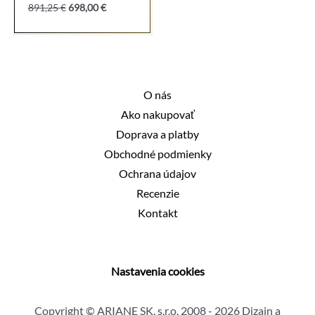
Pôvodná
Aktuálna
891,25
€
698,00
€
cena
cena
bola:
je:
891,25 €.
698,00 €.
O nás
Ako nakupovať
Doprava a platby
Obchodné podmienky
Ochrana údajov
Recenzie
Kontakt
Nastavenia cookies
Copyright © ARIANE SK, s.r.o. 2008 - 2026 Dizajn a