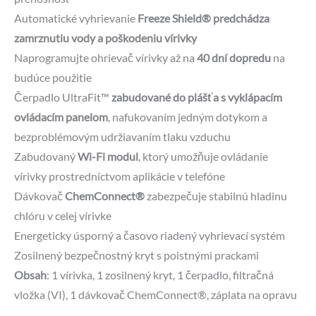
Automatické vyhrievanie
Freeze Shield® predchádza
zamrznutiu vody a poškodeniu vírivky
Naprogramujte ohrievač vírivky až na
40 dní dopredu
na
budúce použitie
Čerpadlo UltraFit™
zabudované do plášťa s vyklápacím
ovládacím panelom
, nafukovaním jedným dotykom a
bezproblémovým udržiavaním tlaku vzduchu
Zabudovaný
Wi-Fi modul
, ktorý umožňuje ovládanie
vírivky prostredníctvom aplikácie v telefóne
Dávkovač
ChemConnect®
zabezpečuje stabilnú hladinu
chlóru v celej vírivke
Energeticky úsporný a časovo riadený vyhrievací systém
Zosilnený bezpečnostný kryt s poistnými prackami
Obsah
: 1 vírivka, 1 zosilnený kryt, 1 čerpadlo, filtračná
vložka (VI), 1 dávkovač ChemConnect®, záplata na opravu