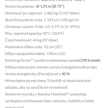
Vnútorný priemer:
Ø 1,91 m (Ø 75″)
Hmotnosť po naplnení: 1 482 kg (3 267 libier)
Skutočný prietok vody: 1 325 L/h (350 gal./h)
Ohrievací systém: Pribl. 1.0-1.5°C/h (2-3°F/h)
Max. tepelná kapacita: 40˚C (104˚F)
Čistá hmotnosť: 44 kg (97 libier)
Maximálna hĺbka vody: 52 cm (20″)
Dĺžka napájacieho kábla: 7,00 m (23′)
Soothing AirJet™ systém bublinkovej masáže
(190 trysiek)
Vďaka izolovaným stenám a krytu EnergySense® je táto
vírivka energeticky účinnejšia až o
40 %
Mimoriadne pevné steny Tritech® sú testované pod
záťažou, aby sa zaručila ich trvanlivosť
Vnútorné nosníky z tkaniny MaxHold™ poskytujú
vynikajúce udržiavanie tlaku vzduchu, stabilitu a ľahkú
prenosnosť