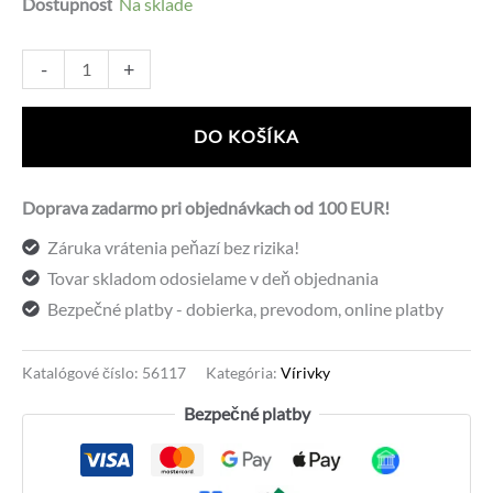
cena
cena
Dostupnosť
Na sklade
recenzií
bola:
je:
množstvo
Alternative:
-
+
Lay-
825,50 €.
595,00 €.
Z-
DO KOŠÍKA
Spa
HAWAII
Doprava zadarmo pri objednávkach od 100 EUR!
AirJet
Záruka vrátenia peňazí bez rizika!
8
Tovar skladom odosielame v deň objednania
BESTWAY
Bezpečné platby - dobierka, prevodom, online platby
6001J
–
nafukovacia
Katalógové číslo:
56117
Kategória:
Vírivky
vírivka
Bezpečné platby
pre
8