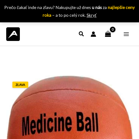
Prečo čakať inde na zľavu? Nakupujte už dnes
u nás
za
najlepšie ceny
roka
– a to po celý rok.
Skryť
Preskočiť
na
obsah
ZĽAVA