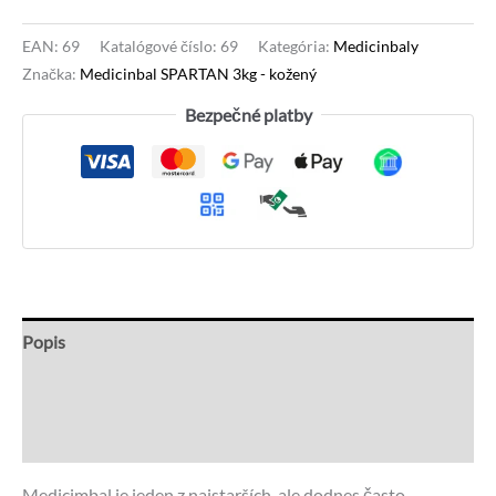
EAN:
69
Katalógové číslo:
69
Kategória:
Medicinbaly
Značka:
Medicinbal SPARTAN 3kg - kožený
Bezpečné platby
Popis
Recenzie (0)
Otázky a odpovede
Medicimbal je jeden z najstarších, ale dodnes často