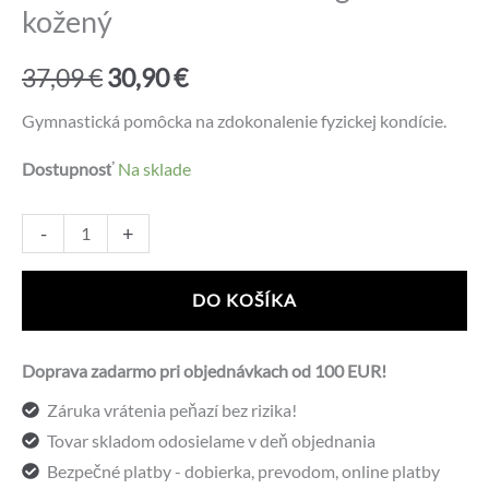
kožený
Pôvodná
Aktuálna
37,09
€
30,90
€
cena
cena
Gymnastická pomôcka na zdokonalenie fyzickej kondície.
bola:
je:
Dostupnosť
Na sklade
37,09 €.
30,90 €.
množstvo
Alternative:
-
+
Medicinbal
SPARTAN
DO KOŠÍKA
3kg
-
Doprava zadarmo pri objednávkach od 100 EUR!
kožený
Záruka vrátenia peňazí bez rizika!
Tovar skladom odosielame v deň objednania
Bezpečné platby - dobierka, prevodom, online platby