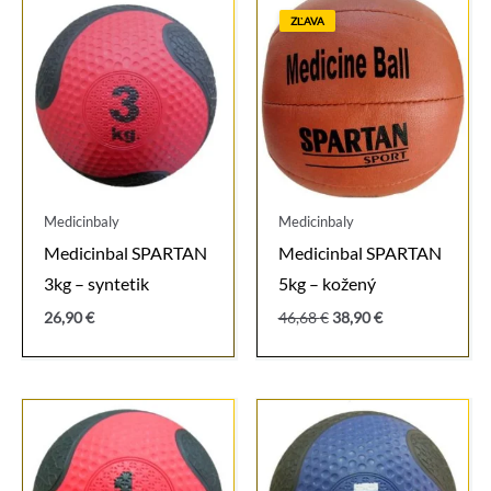
ZĽAVA
Medicinbaly
Medicinbaly
Medicinbal SPARTAN
Medicinbal SPARTAN
3kg – syntetik
5kg – kožený
Pôvodná
Aktuálna
26,90
€
46,68
€
38,90
€
cena
cena
bola:
je:
46,68 €.
38,90 €.