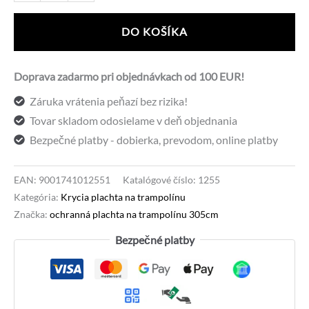
Ochranná
plachta
DO KOŠÍKA
na
trampolínu
Doprava zadarmo pri objednávkach od 100 EUR!
SPARTAN
Záruka vrátenia peňazí bez rizika!
305cm
Tovar skladom odosielame v deň objednania
Bezpečné platby - dobierka, prevodom, online platby
EAN:
9001741012551
Katalógové číslo:
1255
Kategória:
Krycia plachta na trampolínu
Značka:
ochranná plachta na trampolínu 305cm
Bezpečné platby