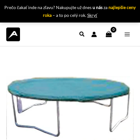
Prečo čakať inde na zľavu? Nakupujte už dnes
u nás
za
najlepšie ceny
roka
– a to po celý rok.
Skryť
Preskočiť
na
obsah