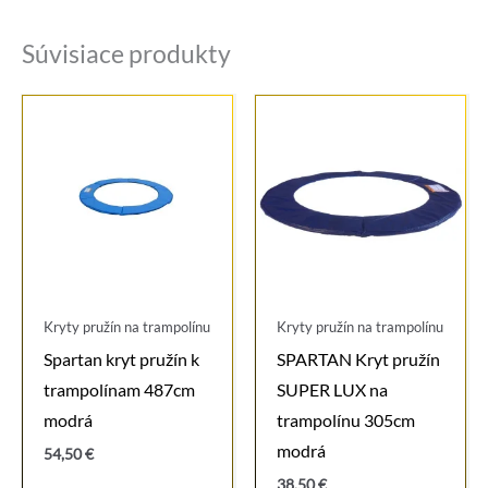
Súvisiace produkty
Kryty pružín na trampolínu
Kryty pružín na trampolínu
Spartan kryt pružín k
SPARTAN Kryt pružín
trampolínam 487cm
SUPER LUX na
modrá
trampolínu 305cm
modrá
54,50
€
38,50
€