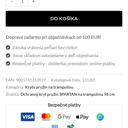
Alternative:
-
+
Spartan
kryt
DO KOŠÍKA
pružín
k
Doprava zadarmo pri objednávkach od 100 EUR!
trampolínam
Záruka vrátenia peňazí bez rizika!
96cm
Tovar skladom odosielame v deň objednania
modrá
Bezpečné platby - dobierka, prevodom, online platby
EAN:
9001741312019
Katalógové číslo:
131201
Kategória:
Kryty pružín na trampolínu
Značka:
Ochranný kryt pružín SPARTAN na trampolinu 96 cm
Bezpečné platby