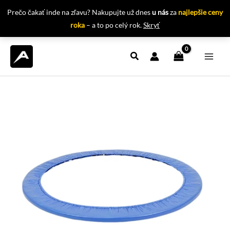
Prečo čakať inde na zľavu? Nakupujte už dnes
u nás
za
najlepšie ceny
roka
– a to po celý rok.
Skryť
Preskočiť
na
obsah