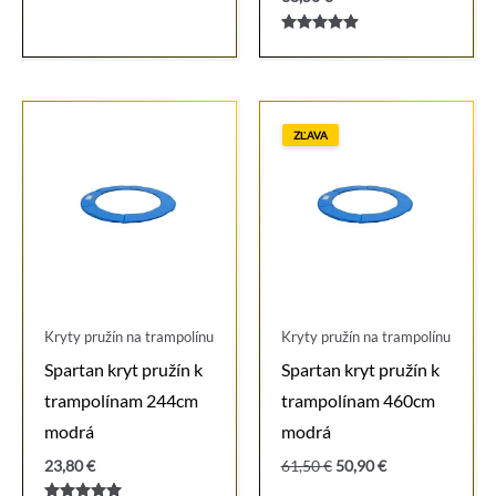
Hodnotenie
5.00
z 5
ZĽAVA
Kryty pružín na trampolínu
Kryty pružín na trampolínu
Spartan kryt pružín k
Spartan kryt pružín k
trampolínam 244cm
trampolínam 460cm
modrá
modrá
Pôvodná
Aktuálna
23,80
€
61,50
€
50,90
€
cena
cena