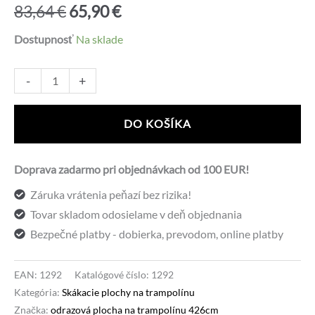
Pôvodná
Aktuálna
83,64
€
65,90
€
cena
cena
Dostupnosť
Na sklade
bola:
je:
množstvo
Alternative:
-
+
Odrazová
83,64 €.
65,90 €.
plocha
DO KOŠÍKA
k
trampolíne
Doprava zadarmo pri objednávkach od 100 EUR!
SPARTAN
Záruka vrátenia peňazí bez rizika!
426
Tovar skladom odosielame v deň objednania
cm
Bezpečné platby - dobierka, prevodom, online platby
-
88
OK
EAN:
1292
Katalógové číslo:
1292
Kategória:
Skákacie plochy na trampolínu
Značka:
odrazová plocha na trampolínu 426cm