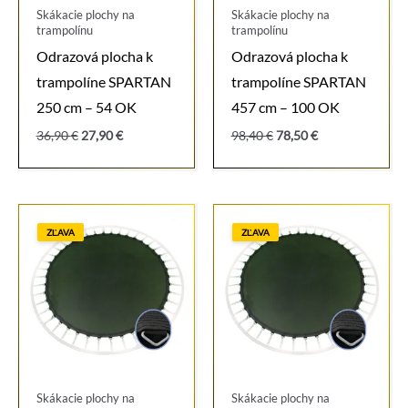
Skákacie plochy na
Skákacie plochy na
trampolínu
trampolínu
Odrazová plocha k
Odrazová plocha k
trampolíne SPARTAN
trampolíne SPARTAN
250 cm – 54 OK
457 cm – 100 OK
Pôvodná
Aktuálna
Pôvodná
Aktuálna
36,90
€
27,90
€
98,40
€
78,50
€
cena
cena
cena
cena
bola:
je:
bola:
je:
36,90 €.
27,90 €.
98,40 €.
78,50 €.
ZĽAVA
ZĽAVA
Skákacie plochy na
Skákacie plochy na