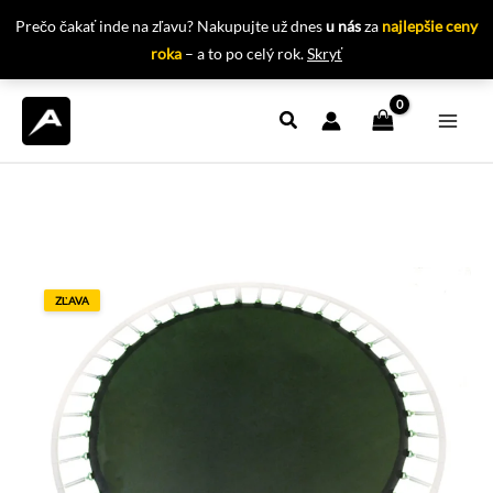
Prečo čakať inde na zľavu? Nakupujte už dnes
u nás
za
najlepšie ceny
roka
– a to po celý rok.
Skryť
Preskočiť
na
obsah
ZĽAVA