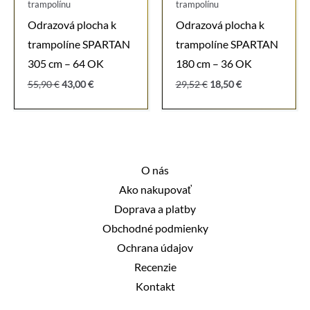
trampolínu
trampolínu
Odrazová plocha k
Odrazová plocha k
trampolíne SPARTAN
trampolíne SPARTAN
305 cm – 64 OK
180 cm – 36 OK
Pôvodná
Aktuálna
Pôvodná
Aktuálna
55,90
€
43,00
€
29,52
€
18,50
€
cena
cena
cena
cena
bola:
je:
bola:
je:
55,90 €.
43,00 €.
29,52 €.
18,50 €.
O nás
Ako nakupovať
Doprava a platby
Obchodné podmienky
Ochrana údajov
Recenzie
Kontakt