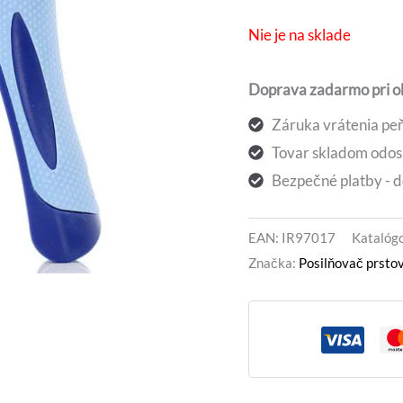
bola:
j
Nie je na sklade
10,25 €
Doprava zadarmo pri 
Záruka vrátenia peň
Tovar skladom odos
Bezpečné platby - d
EAN:
IR97017
Katalógo
Značka:
Posilňovač prsto