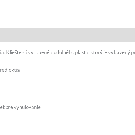
tia. Kliešte sú vyrobené z odolného plastu, ktorý je vybavený
predloktia
set pre vynulovanie