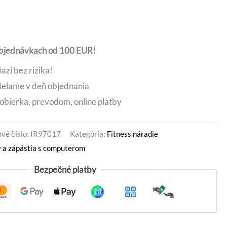
e:
.
7,80 €.
objednávkach od 100 EUR!
azí bez rizika!
ielame v deň objednania
obierka, prevodom, online platby
vé číslo:
IR97017
Kategória:
Fitness náradie
v a zápästia s computerom
Bezpečné platby