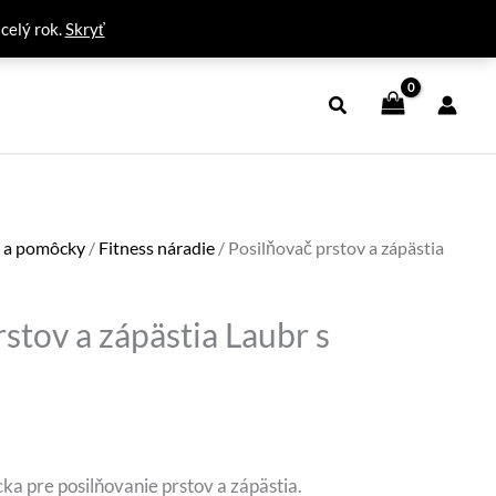
 celý rok.
Skryť
y a pomôcky
/
Fitness náradie
/ Posilňovač prstov a zápästia
stov a zápästia Laubr s
ná
Aktuálna
cena
ka pre posilňovanie prstov a zápästia.