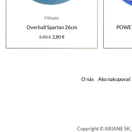
Fitlopty
Overball Spartan 26cm
POWER
Pôvodná
Aktuálna
3,90
€
2,80
€
cena
cena
bola:
je:
3,90 €.
2,80 €.
O nás
Ako nakupovať
Copyright © ARIANE SK, s.