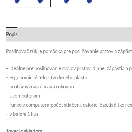
Popis
Recenzie (0)
Otázky a odpovede
Posilňovač rúk je pomôcka pre posilňovanie prstov a zápäs
– ideálne pre posilňovanie svalov prstov, dlane, zápästia a 
– ergonomické telo z tvrdeného plastu
– protišmyková úprava rukovätí
– s computerom
– funkcie computera:počet stlačení, calorie, čas,tlačítko re
– v balení 1 kus
Tovar je skladom.