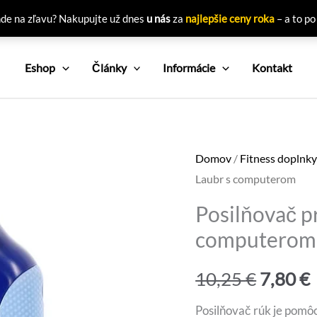
nde na zľavu? Nakupujte už dnes
u nás
za
najlepšie ceny roka
– a to po
Eshop
Články
Informácie
Kontakt
Domov
/
Fitness doplnk
Laubr s computerom
Posilňovač pr
computerom
Pôvod
10,25
€
7,80
€
cena
Posilňovač rúk je pomôc