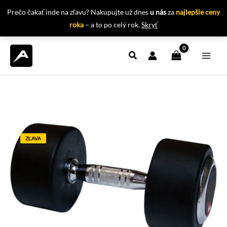
Prečo čakať inde na zľavu? Nakupujte už dnes
u nás
za
najlepšie ceny
roka
– a to po celý rok.
Skryť
Preskočiť
na
obsah
ZĽAVA