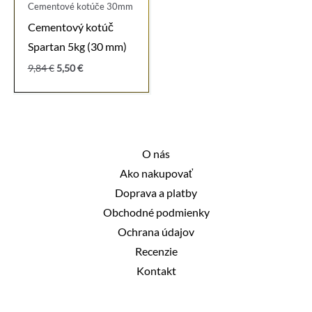
Cementové kotúče 30mm
Cementový kotúč
Spartan 5kg (30 mm)
Pôvodná
Aktuálna
9,84
€
5,50
€
cena
cena
bola:
je:
9,84 €.
5,50 €.
O nás
Ako nakupovať
Doprava a platby
Obchodné podmienky
Ochrana údajov
Recenzie
Kontakt