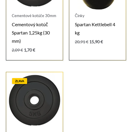
Cementové kotúče 30mm
Činky
Cementový kotúč
Spartan Kettlebell 4
Spartan 1,25kg (30
kg
mm)
Pôvodná
Aktuálna
20,91
€
15,90
€
cena
cena
Pôvodná
Aktuálna
2,09
€
1,70
€
bola:
je:
cena
cena
20,91 €.
15,90 €.
bola:
je:
2,09 €.
1,70 €.
ZĽAVA