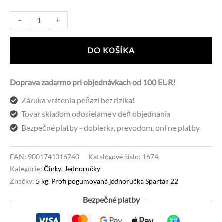
množstvo
Alternative:
-
+
Profi
pogumovaná
DO KOŠÍKA
jednoručka
Spartan
Doprava zadarmo pri objednávkach od 100 EUR!
22,5
Záruka vrátenia peňazí bez rizika!
kg
Tovar skladom odosielame v deň objednania
Bezpečné platby - dobierka, prevodom, online platby
EAN:
9001741016740
Katalógové číslo:
1674
Kategórie:
Činky
,
Jednoručky
Značky:
5 kg
,
Profi pogumovaná jednoručka Spartan 22
Bezpečné platby