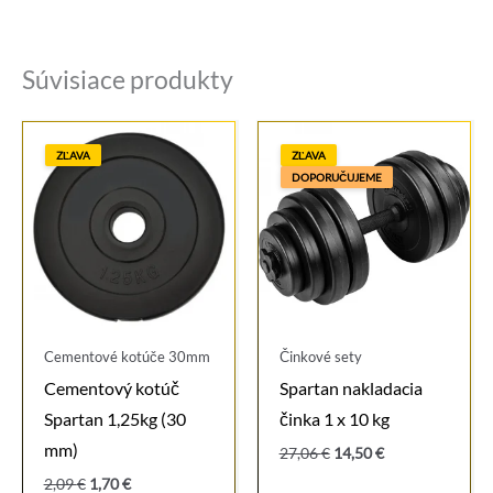
Súvisiace produkty
ZĽAVA
ZĽAVA
DOPORUČUJEME
Cementové kotúče 30mm
Činkové sety
Cementový kotúč
Spartan nakladacia
Spartan 1,25kg (30
činka 1 x 10 kg
mm)
Pôvodná
Aktuálna
27,06
€
14,50
€
cena
cena
Pôvodná
Aktuálna
2,09
€
1,70
€
bola:
je: