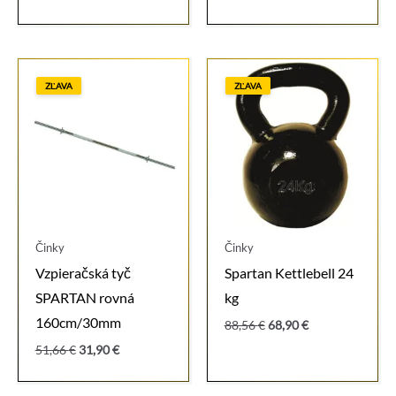
cena
cena
27,06 €.
14,50 €.
bola:
je:
2,09 €.
1,70 €.
ZĽAVA
ZĽAVA
Činky
Činky
Vzpieračská tyč
Spartan Kettlebell 24
SPARTAN rovná
kg
160cm/30mm
Pôvodná
Aktuálna
88,56
€
68,90
€
cena
cena
Pôvodná
Aktuálna
51,66
€
31,90
€
bola:
je:
cena
cena
88,56 €.
68,90 €.
bola:
je: