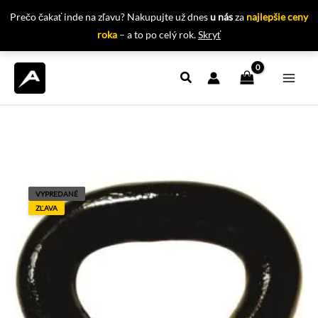
Prečo čakať inde na zľavu? Nakupujte už dnes
u nás
za
najlepšie ceny
roka
– a to po celý rok.
Skryť
Preskočiť
na
obsah
VYPREDANÉ
ZĽAVA