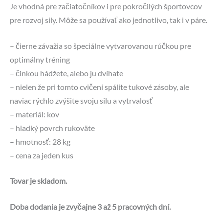
Je vhodná pre začiatočníkov i pre pokročilých športovcov
pre rozvoj sily. Môže sa používať ako jednotlivo, tak i v páre.
– čierne závažia so špeciálne vytvarovanou rúčkou pre
optimálny tréning
– činkou hádžete, alebo ju dvíhate
– nielen že pri tomto cvičení spálite tukové zásoby, ale
naviac rýchlo zvýšite svoju silu a vytrvalosť
– materiál: kov
– hladký povrch rukoväte
– hmotnosť: 28 kg
– cena za jeden kus
Tovar je skladom.
Doba dodania je zvyčajne 3 až 5 pracovných dní.