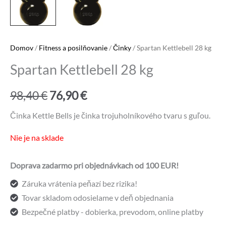
Domov
/
Fitness a posilňovanie
/
Činky
/ Spartan Kettlebell 28 kg
Spartan Kettlebell 28 kg
Pôvodná
Aktuálna
98,40
€
76,90
€
cena
cena
Činka Kettle Bells je činka trojuholníkového tvaru s guľou.
bola:
je:
Nie je na sklade
98,40 €.
76,90 €.
Doprava zadarmo pri objednávkach od 100 EUR!
Záruka vrátenia peňazí bez rizika!
Tovar skladom odosielame v deň objednania
Bezpečné platby - dobierka, prevodom, online platby