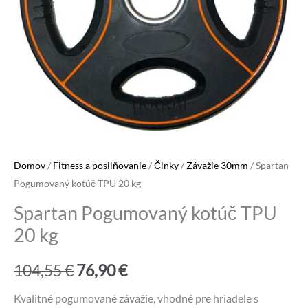
Domov
/
Fitness a posilňovanie
/
Činky
/
Závažie 30mm
/ Spartan
Pogumovaný kotúč TPU 20 kg
Spartan Pogumovaný kotúč TPU
20 kg
Pôvodná
Aktuálna
104,55
€
76,90
€
cena
cena
Kvalitné pogumované závažie, vhodné pre hriadele s