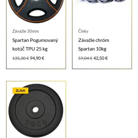
Závažie 30mm
Činky
Spartan Pogumovaný
Závažie chróm
kotúč TPU 25 kg
Spartan 10kg
Pôvodná
Aktuálna
Pôvodná
Aktuálna
135,30
€
94,90
€
59,04
€
42,50
€
cena
cena
cena
cena
bola:
je:
bola:
je:
135,30 €.
94,90 €.
59,04 €.
42,50 €.
ZĽAVA