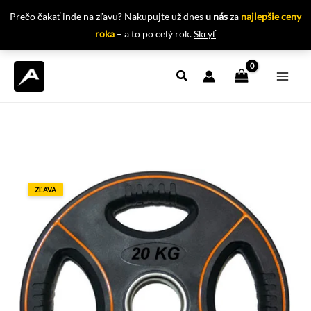
Prečo čakať inde na zľavu? Nakupujte už dnes
u nás
za
najlepšie ceny
roka
– a to po celý rok.
Skryť
Preskočiť
na
obsah
ZĽAVA