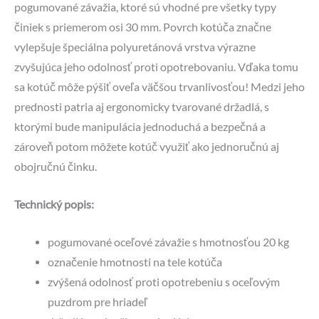
pogumované závažia, ktoré sú vhodné pre všetky typy
činiek s priemerom osi 30 mm. Povrch kotúča značne
vylepšuje špeciálna polyuretánová vrstva výrazne
zvyšujúca jeho odolnosť proti opotrebovaniu. Vďaka tomu
sa kotúč môže pýšiť oveľa väčšou trvanlivosťou! Medzi jeho
prednosti patria aj ergonomicky tvarované držadlá, s
ktorými bude manipulácia jednoduchá a bezpečná a
zároveň potom môžete kotúč využiť ako jednoručnú aj
obojručnú činku.
Technický popis:
pogumované oceľové závažie s hmotnosťou 20 kg
označenie hmotnosti na tele kotúča
zvýšená odolnosť proti opotrebeniu s oceľovým
puzdrom pre hriadeľ