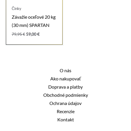
Činky
Závažie oceľové 20 kg
(30 mm) SPARTAN
Pôvodná
Aktuálna
79,95
€
59,00
€
cena
cena
bola:
je:
79,95 €.
59,00 €.
O nás
Ako nakupovať
Doprava a platby
Obchodné podmienky
Ochrana údajov
Recenzie
Kontakt