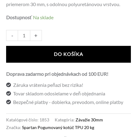
priemerom 30 mm, s odolnou polyuretánovou vrstvou.
bola:
je:
Dostupnosť
Na sklade
104,55 €.
76,90 €.
množstvo
Alternative:
-
+
Spartan
Pogumovaný
DO KOŠÍKA
kotúč
TPU
Doprava zadarmo pri objednávkach od 100 EUR!
20
Záruka vrátenia peňazí bez rizika!
kg
Tovar skladom odosielame v deň objednania
Bezpečné platby - dobierka, prevodom, online platby
Katalógové číslo:
1853
Kategória:
Závažie 30mm
Značka:
Spartan Pogumovaný kotúč TPU 20 kg