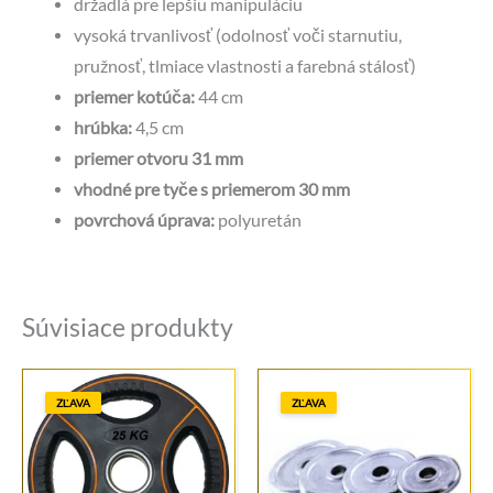
držadlá pre lepšiu manipuláciu
vysoká trvanlivosť (odolnosť voči starnutiu,
pružnosť, tlmiace vlastnosti a farebná stálosť)
priemer kotúča:
44 cm
hrúbka:
4,5 cm
priemer otvoru 31 mm
vhodné pre tyče s priemerom 30 mm
povrchová úprava:
polyuretán
Súvisiace produkty
ZĽAVA
ZĽAVA