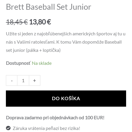
Brett Baseball Set Junior
Pôvodná
Aktuálna
18,45
€
13,80
€
cena
cena
Užite si jeden z najobľúbenejších amerických športov aj tu u
nás s Vašimi ratolesťami. K tomu Vám dopomôže Baseball
bola:
je:
set junior (pálka + loptička)
18,45 €.
13,80 €.
Dostupnosť
Na sklade
množstvo
Alternative:
-
+
Brett
Baseball
DO KOŠÍKA
Set
Junior
Doprava zadarmo pri objednávkach od 100 EUR!
Záruka vrátenia peňazí bez rizika!