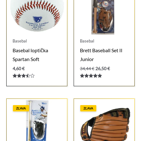
Basebal
Basebal
Basebal loptička
Brett Baseball Set II
Spartan Soft
Junior
Pôvodná
Aktuálna
4,60
€
34,44
€
26,50
€
cena
cena
bola:
je:
Hodnotenie
Hodnotenie
34,44 €.
26,50 €.
3.00
5.00
z 5
z 5
ZĽAVA
ZĽAVA