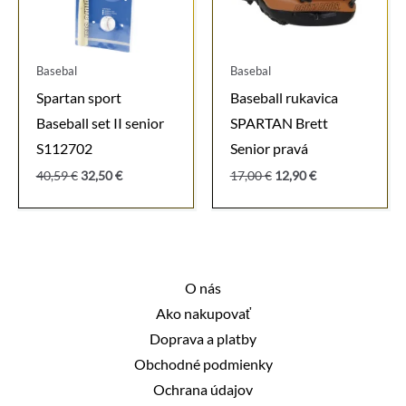
Basebal
Basebal
Spartan sport
Baseball rukavica
Baseball set II senior
SPARTAN Brett
S112702
Senior pravá
Pôvodná
Aktuálna
Pôvodná
Aktuálna
40,59
€
32,50
€
17,00
€
12,90
€
cena
cena
cena
cena
bola:
je:
bola:
je:
40,59 €.
32,50 €.
17,00 €.
12,90 €.
O nás
Ako nakupovať
Doprava a platby
Obchodné podmienky
Ochrana údajov