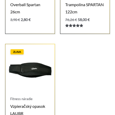
Overball Spartan
Trampolína SPARTAN
26cm
122cm
Pôvodná
Aktuálna
Pôvodná
Aktuálna
3,90
€
2,80
€
76,26
€
58,00
€
cena
cena
cena
cena
bola:
je:
bola:
je:
Hodnotenie
3,90 €.
2,80 €.
76,26 €.
58,00 €.
5.00
z 5
ZĽAVA
Fitness náradie
Vzpieračský opasok
LAUBR