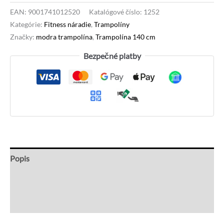
EAN:
9001741012520
Katalógové číslo:
1252
Kategórie:
Fitness náradie
,
Trampolíny
Značky:
modra trampolína
,
Trampolína 140 cm
Bezpečné platby
Popis
Recenzie (0)
Otázky a odpovede