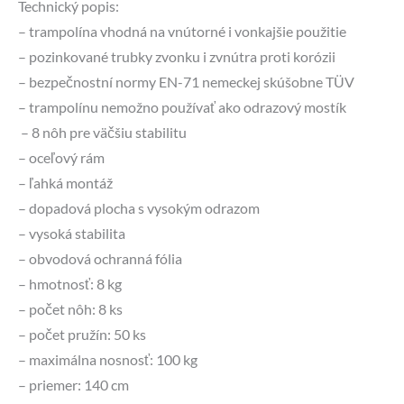
Technický popis:
– trampolína vhodná na vnútorné i vonkajšie použitie
– pozinkované trubky zvonku i zvnútra proti korózii
– bezpečnostní normy EN-71 nemeckej skúšobne TÜV
– trampolínu nemožno používať ako odrazový mostík
– 8 nôh pre väčšiu stabilitu
– oceľový rám
– ľahká montáž
– dopadová plocha s vysokým odrazom
– vysoká stabilita
– obvodová ochranná fólia
– hmotnosť: 8 kg
– počet nôh: 8 ks
– počet pružín: 50 ks
– maximálna nosnosť: 100 kg
– priemer: 140 cm