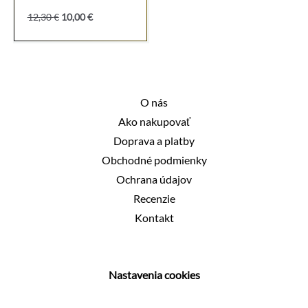
Pôvodná
Aktuálna
12,30
€
10,00
€
cena
cena
bola:
je:
12,30 €.
10,00 €.
O nás
Ako nakupovať
Doprava a platby
Obchodné podmienky
Ochrana údajov
Recenzie
Kontakt
Nastavenia cookies