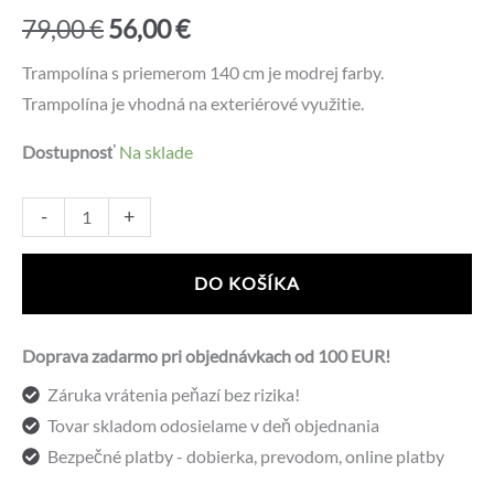
Pôvodná
Aktuálna
79,00
€
56,00
€
cena
cena
Trampolína s priemerom 140 cm je modrej farby.
Trampolína je vhodná na exteriérové využitie.
bola:
je:
Dostupnosť
Na sklade
79,00 €.
56,00 €.
množstvo
Alternative:
-
+
Trampolína
SPARTAN
DO KOŠÍKA
140cm
Doprava zadarmo pri objednávkach od 100 EUR!
Záruka vrátenia peňazí bez rizika!
Tovar skladom odosielame v deň objednania
Bezpečné platby - dobierka, prevodom, online platby